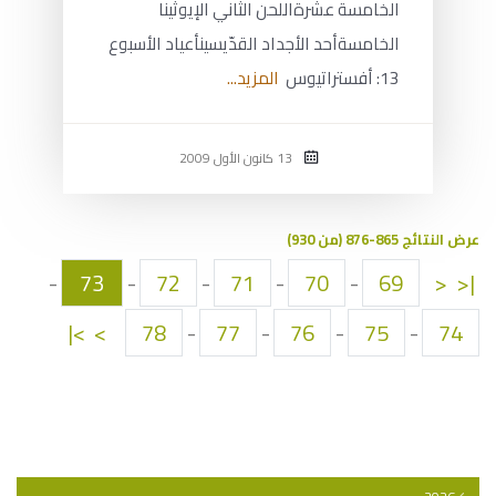
الخامسة عشرةاللحن الثاني الإيوثينا
الخامسةأحد الأجداد القدّيسينأعياد الأسبوع
13: أفستراتيوس
المزيد...
13 كانون الأول 2009
عرض النتائج 865-876 (من 930)
-
73
-
72
-
71
-
70
-
69
<
|<
>|
>
78
-
77
-
76
-
75
-
74