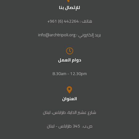
للإتصال بنا
هاتف : 442264 (6) 961+
بريد إلكتروني : info@archtripoli.org
دوام العمل
8.30am - 12.30pm
العنوان
شارع عشير الداية، طرابلس، لبنان
ص‭.‬ب. ‬345‭ ‬ طرابلس‭ - ‬لبنان