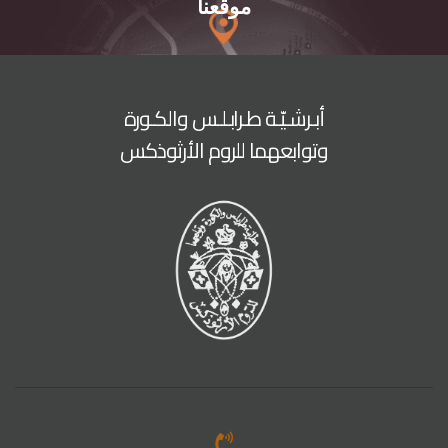
موقعنا
أبـرشـيّـة طـرابـلـس والكـورة
وتوابعهما للروم الأرثوذكس