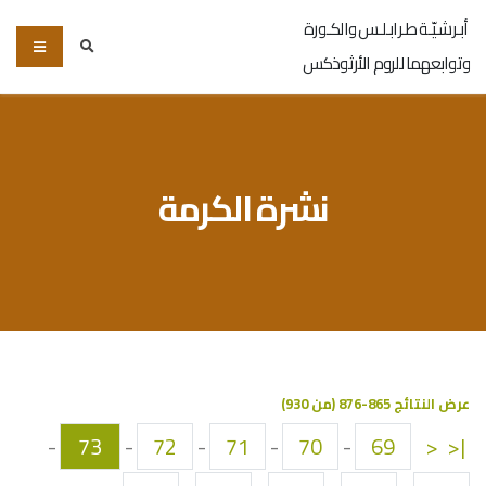
أبـرشـيّـة طـرابـلـس والكـورة
وتوابعهما للروم الأرثوذكس
نشرة الكرمة
عرض النتائج 865-876 (من 930)
-
73
-
72
-
71
-
70
-
69
<
|<