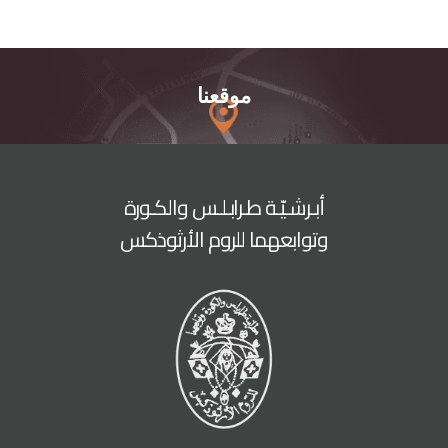
موقعنا
أبـرشـيّـة طـرابـلـس والكـورة
وتوابعهما للروم الأرثوذكس