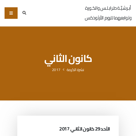
أبـرشـيّـة طـرابـلـس والكـورة
وتوابعهما للروم الأرثوذكس
كانون الثاني
نشرة الكرمة
2017
الأحد 29 كانون الثانـي 2017