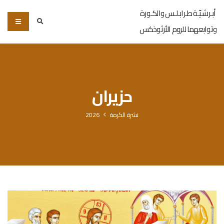
أبـرشـيّـة طـرابـلـس والكـورة
وتوابعهما للروم الأرثوذكس
حزيران
نشرة الكرمة
2026