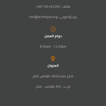
هاتف : 442264 (6) 961+
بريد إلكتروني : info@archtripoli.org
دوام العمل
8.30am - 12.30pm
العنوان
شارع عشير الداية، طرابلس، لبنان
ص‭.‬ب. ‬345‭ ‬ طرابلس‭ - ‬لبنان