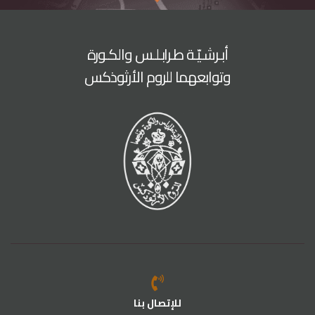
أبـرشـيّـة طـرابـلـس والكـورة
وتوابعهما للروم الأرثوذكس
للإتصال بنا