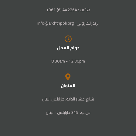
هاتف : 442264 (6) 961+
بريد إلكتروني : info@archtripoli.org
دوام العمل
8.30am - 12.30pm
العنوان
شارع عشير الداية، طرابلس، لبنان
ص‭.‬ب. ‬345‭ ‬ طرابلس‭ - ‬لبنان