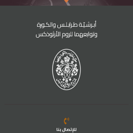
أبـرشـيّـة طـرابـلـس والكـورة
وتوابعهما للروم الأرثوذكس
للإتصال بنا