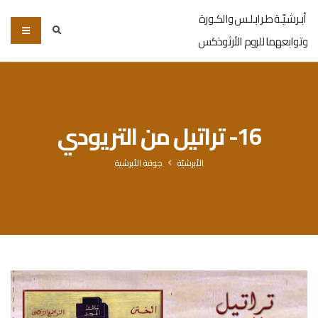
أبـرشـيّـة طـرابـلـس والكـورة
وتوابعهما للروم الأرثوذكس
16- تراتيل من التريودي
الأبرشيّة
جوقة الأبرشية