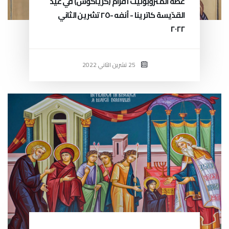
عظة المتروبوليت أفرام (كرياكوس) في عيد
القدّيسة كاترينا - أنفه -٢٥ تشرين الثاني
٢٠٢٢
25 تشرين الثاني 2022