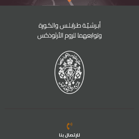
أبـرشـيّـة طـرابـلـس والكـورة
وتوابعهما للروم الأرثوذكس
للإتصال بنا