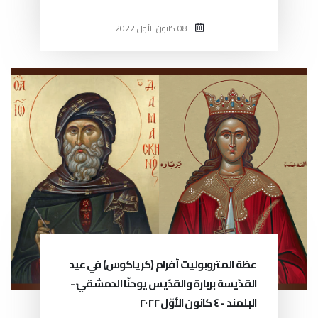
08 كانون الأول 2022
عظة المتروبوليت أفرام (كرياكوس) في عيد
القدّيسة بربارة والقدّيس يوحنّا الدمشقيّ -
البلمند - ٤ كانون الأوّل ٢٠٢٢