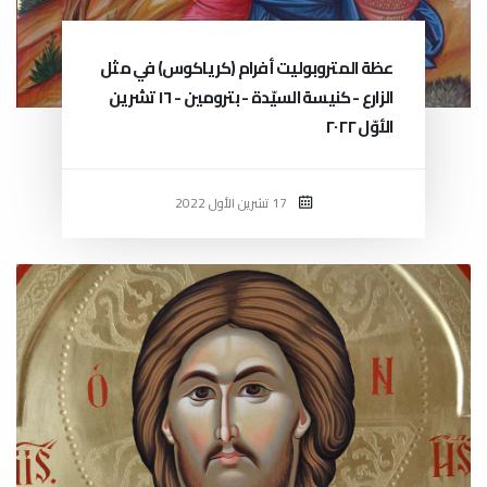
عظة المتروبوليت أفرام (كرياكوس) في مثل
الزارع - كنيسة السيّدة - بترومين - ١٦ تشرين
الأوّل ٢٠٢٢
17 تشرين الأول 2022