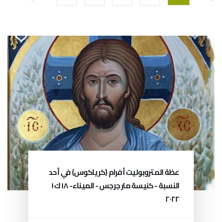
عظة المتروبوليت أفرام (كرياكوس) في أحد
النسبة - كنيسة مار جرجس - الميناء- ١٨ ك١
٢٠٢٢