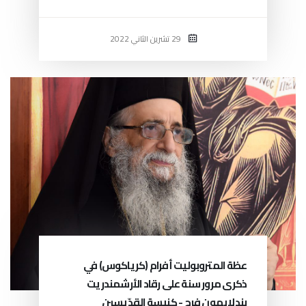
29 تشرين الثاني 2022
عظة المتروبوليت أفرام (كرياكوس) في
ذكرى مرور سنة على رقاد الأرشمندريت
بندلايمون فرح - كنيسة القدّيسين