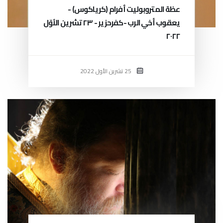
عظة المتروبوليت أفرام (كرياكوس) -
يعقوب أخي الرب -كفرحزير - ٢٣ تشرين الأوّل
٢٠٢٢
25 تشرين الأول 2022