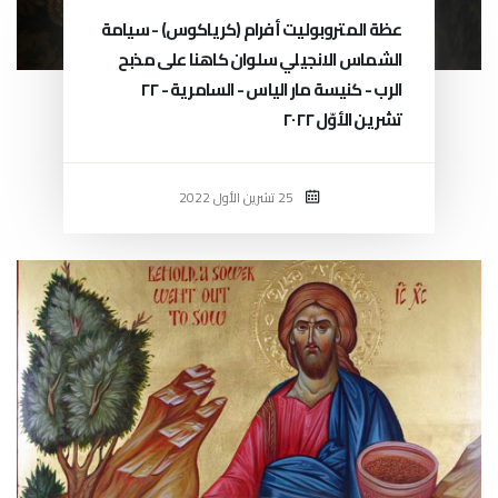
عظة المتروبوليت أفرام (كرياكوس) - سيامة
الشماس الانجيلي سلوان كاهنا على مذبح
الرب - كنيسة مار الياس - السامرية - ٢٢
تشرين الأوّل ٢٠٢٢
25 تشرين الأول 2022