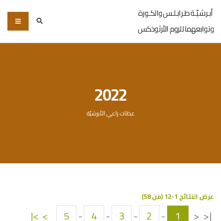
أبـرشـيّـة طـرابـلـس والكـورة
وتوابعهما للروم الأرثوذكس
2022
عظات راعي الأبرشيّة
عرض النتائج 1-12 (من 58)
>|
>
5
-
4
-
3
-
2
-
1
<
|<