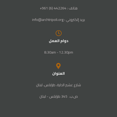
هاتف : 442264 (6) 961+
بريد إلكتروني : info@archtripoli.org
دوام العمل
8.30am - 12.30pm
العنوان
شارع عشير الداية، طرابلس، لبنان
ص‭.‬ب. ‬345‭ ‬ طرابلس‭ - ‬لبنان