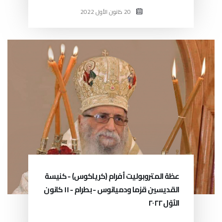
20 كانون الأول 2022
عظة المتروبوليت أفرام (كرياكوس) - كنيسة
القديسين قزما ودميانوس - بطرام - ١١ كانون
الأوّل ٢٠٢٢