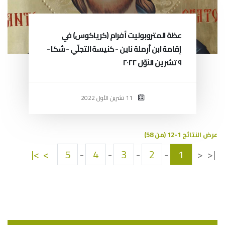
عظة المتروبوليت أفرام (كرياكوس) في
إقامة ابن أرملة ناين - كنيسة التجلّي - شكا -
٩ تشرين الأوّل ٢٠٢٢
11 تشرين الأول 2022
عرض النتائج 1-12 (من 58)
>|
>
5
-
4
-
3
-
2
-
1
<
|<