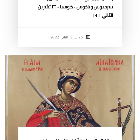
سرجيوس وباخوس - كوسبا - ٢٦ تشرين
الثاني ٢٠٢٢
26 تشرين الثاني 2022