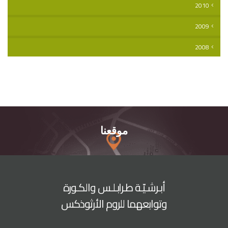
2010
2009
2008
موقعنا
أبـرشـيّـة طـرابـلـس والكـورة
وتوابعهما للروم الأرثوذكس