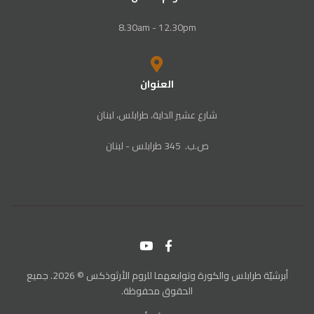
8.30am - 12.30pm
العنوان
شارع عشير الداية، طرابلس، لبنان
ص‭.‬ب. ‬345‭ ‬ طرابلس‭ - ‬لبنان
أبرشيّة طرابلس والكورة وتوابعهما للروم الأرثوذكس © 2026. جميع
الحقوق محفوظة.