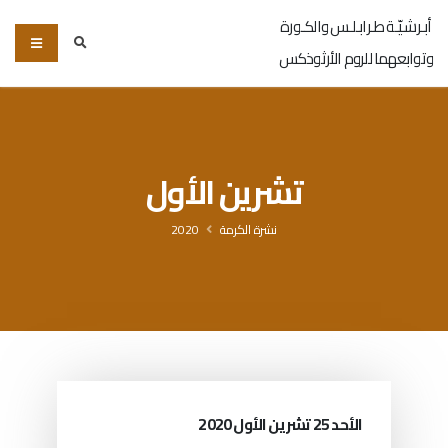
أبـرشـيّـة طـرابـلـس والكـورة
وتوابعهما للروم الأرثوذكس
تشرين الأول
نشرة الكرمة
2020
الأحد 25 تشرين الأول 2020