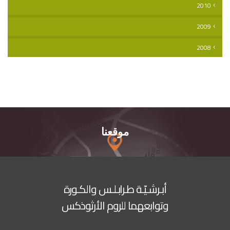
2010
2009
2008
موقعنا
أبـرشـيّـة طـرابـلـس والكـورة
وتوابعهما للروم الأرثوذكس