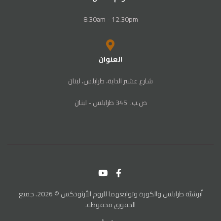
8.30am - 12.30pm
العنوان
شارع عشير الداية، طرابلس، لبنان
ص‭.‬ب. ‬345‭ ‬ طرابلس‭ - ‬لبنان
أبرشيّة طرابلس والكورة وتوابعهما للروم الأرثوذكس © 2026. جميع
الحقوق محفوظة.