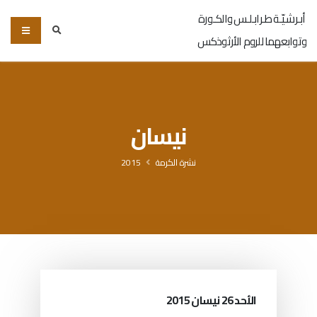
أبـرشـيّـة طـرابـلـس والكـورة
وتوابعهما للروم الأرثوذكس
نيسان
نشرة الكرمة
2015
الأحد 26 نيسان 2015