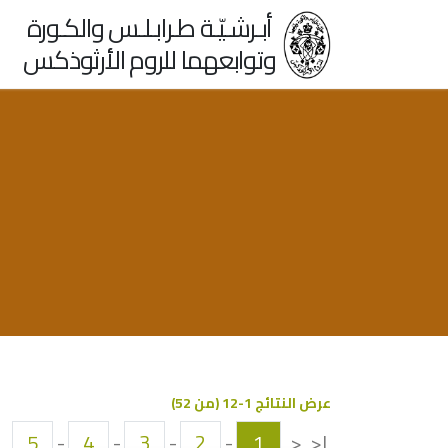
أبـرشـيّـة طـرابـلـس والكـورة
وتوابعهما للروم الأرثوذكس
عرض النتائج 1-12 (من 52)
5
-
4
-
3
-
2
-
1
<
|<