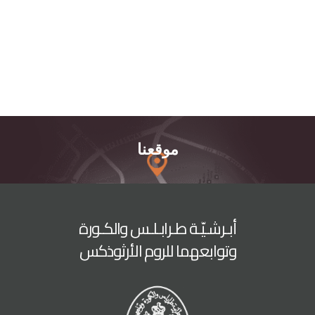
موقعنا
أبـرشـيّـة طـرابـلـس والكـورة
وتوابعهما للروم الأرثوذكس