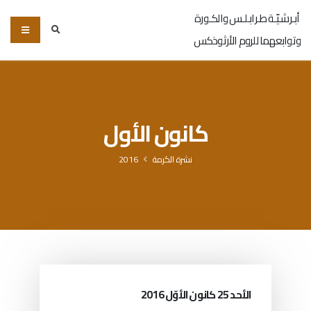
أبـرشـيّـة طـرابـلـس والكـورة
وتوابعهما للروم الأرثوذكس
كانون الأول
نشرة الكرمة
2016
الأحد 25 كانون الأوّل 2016