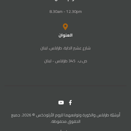
8.30am - 12.30pm
العنوان
شارع عشير الداية، طرابلس، لبنان
ص‭.‬ب. ‬345‭ ‬ طرابلس‭ - ‬لبنان
أبرشيّة طرابلس والكورة وتوابعهما للروم الأرثوذكس © 2026. جميع
الحقوق محفوظة.