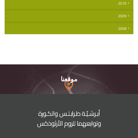
2010
2009
2008
موقعنا
أبـرشـيّـة طـرابـلـس والكـورة
وتوابعهما للروم الأرثوذكس