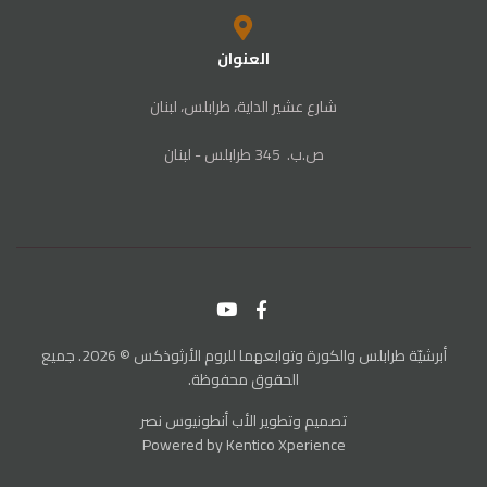
العنوان
شارع عشير الداية، طرابلس، لبنان
ص‭.‬ب. ‬345‭ ‬ طرابلس‭ - ‬لبنان
أبرشيّة طرابلس والكورة وتوابعهما للروم الأرثوذكس © 2026. جميع
الحقوق محفوظة.
تصميم وتطوير
الأب أنطونيوس نصر
Powered by
Kentico Xperience