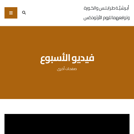
أبـرشـيّـة طـرابـلـس والكـورة
وتوابعهما للروم الأرثوذكس
فيديو الأسبوع
صفحات أخرى