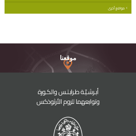
مواقع أخرى
موقعنا
أبـرشـيّـة طـرابـلـس والكـورة
وتوابعهما للروم الأرثوذكس