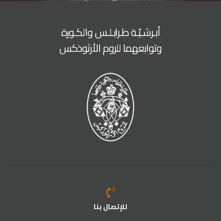
أبـرشـيّـة طـرابـلـس والكـورة
وتوابعهما للروم الأرثوذكس
للإتصال بنا