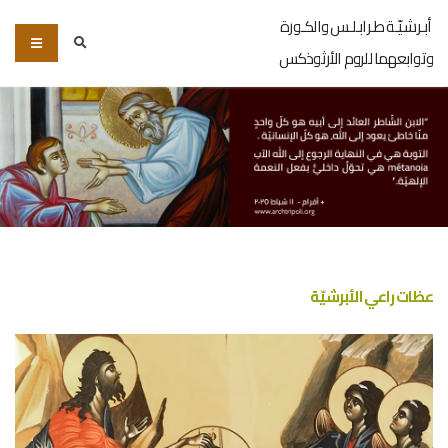
أبـرشـيّـة طـرابـلـس والكـورة
وتوابعهما للروم الأرثوذكس
عظات راعي الأبرشيّة