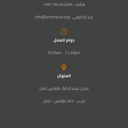
هاتف : 442264 (6) 961+
بريد إلكتروني : info@archtripoli.org
دوام العمل
8.30am - 12.30pm
العنوان
شارع عشير الداية، طرابلس، لبنان
ص‭.‬ب. ‬345‭ ‬ طرابلس‭ - ‬لبنان