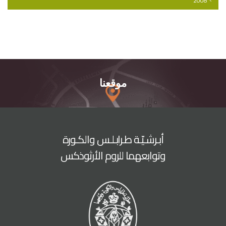
2008
موقعنا
أبـرشـيّـة طـرابـلـس والكـورة
وتوابعهما للروم الأرثوذكس