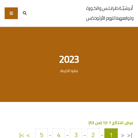
أبـرشـيّـة طـرابـلـس والكـورة
وتوابعهما للروم الأرثوذكس
2023
نشرة الكرمة
عرض النتائج 1-12 (من 53)
>|
>
5
-
4
-
3
-
2
-
1
<
|<