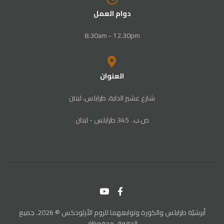
دوام العمل
8.30am - 12.30pm
العنوان
شارع عشير الداية، طرابلس، لبنان
ص‭.‬ب. ‬345‭ ‬ طرابلس‭ - ‬لبنان
أبرشيّة طرابلس والكورة وتوابعهما للروم الأرثوذكس © 2026. جميع
الحقوق محفوظة.