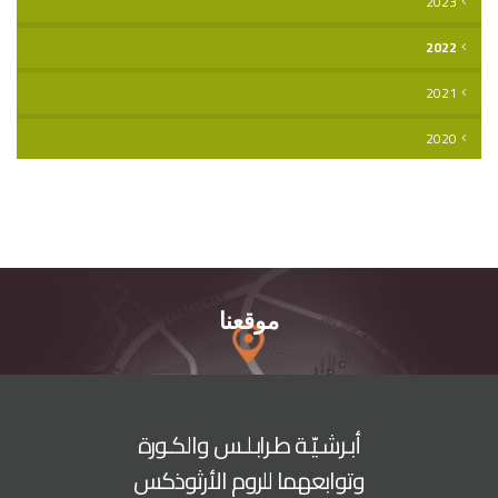
2023
2022
2021
2020
موقعنا
أبـرشـيّـة طـرابـلـس والكـورة
وتوابعهما للروم الأرثوذكس