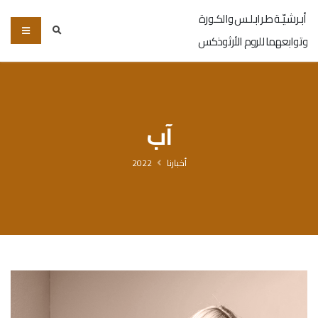
أبـرشـيّـة طـرابـلـس والكـورة
وتوابعهما للروم الأرثوذكس
آب
أخبارنا
2022