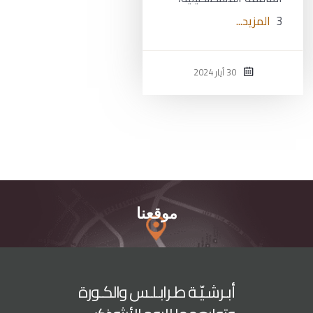
3
المزيد...
30 أيار 2024
موقعنا
أبـرشـيّـة طـرابـلـس والكـورة