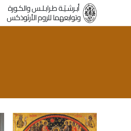
أبـرشـيّـة طـرابـلـس والكـورة
وتوابعهما للروم الأرثوذكس