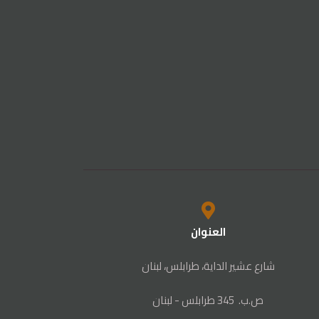
العنوان
شارع عشير الداية، طرابلس، لبنان
ص‭.‬ب. ‬345‭ ‬ طرابلس‭ - ‬لبنان