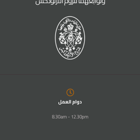
وتوابعهما للروم الأرثوذكس
دوام العمل
8.30am - 12.30pm