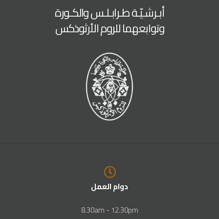
أبـرشـيّـة طـرابـلـس والكـورة
وتوابعهما للروم الأرثوذكس
دوام العمل
8.30am - 12.30pm