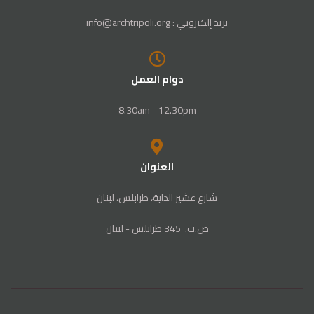
بريد إلكتروني : info@archtripoli.org
دوام العمل
8.30am - 12.30pm
العنوان
شارع عشير الداية، طرابلس، لبنان
ص‭.‬ب. ‬345‭ ‬ طرابلس‭ - ‬لبنان