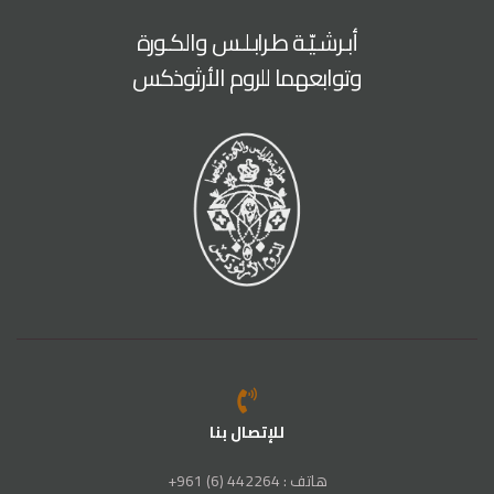
أبـرشـيّـة طـرابـلـس والكـورة
وتوابعهما للروم الأرثوذكس
للإتصال بنا
هاتف : 442264 (6) 961+