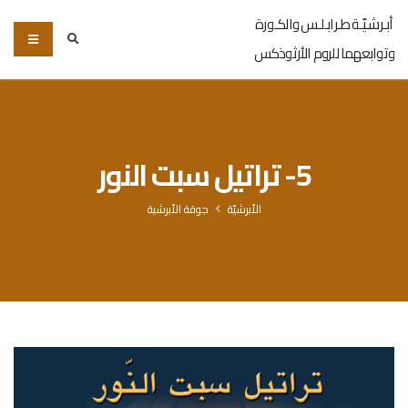
أبـرشـيّـة طـرابـلـس والكـورة
وتوابعهما للروم الأرثوذكس
5- تراتيل سبت النور
الأبرشيّة
جوقة الأبرشية