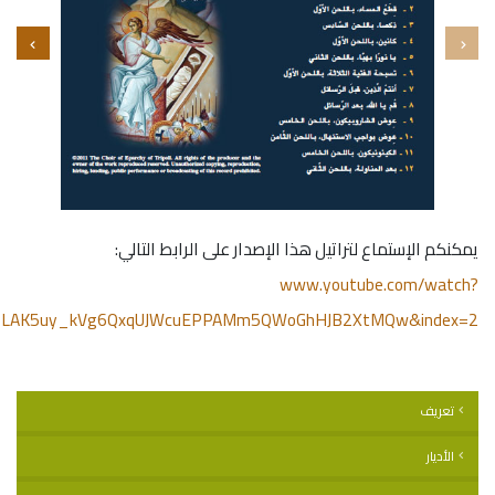
يمكنكم الإستماع لتراتيل هذا الإصدار على الرابط التالي:
www.youtube.com/watch?
=OLAK5uy_kVg6QxqUJWcuEPPAMm5QWoGhHJB2XtMQw&index=2
تعريف
الأديار