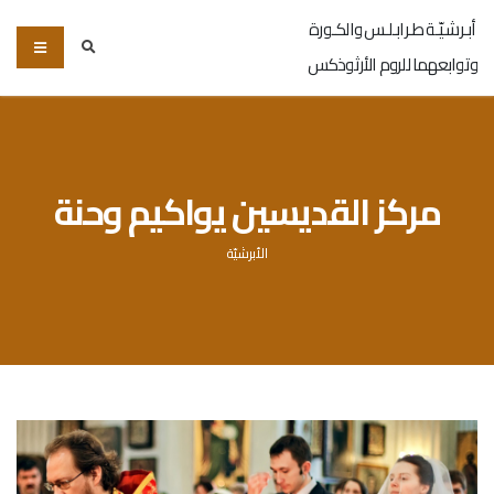
أبـرشـيّـة طـرابـلـس والكـورة
وتوابعهما للروم الأرثوذكس
مركز القديسين يواكيم وحنة
الأبرشيّة