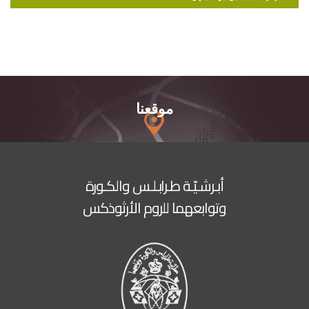
موقعنا
أبـرشـيّـة طـرابـلـس والكـورة
وتوابعهما للروم الأرثوذكس