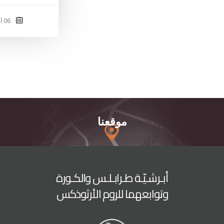
06 آب 2021
موقعنا
أبـرشـيّـة طـرابـلـس والكـورة
وتوابعهما للروم الأرثوذكس