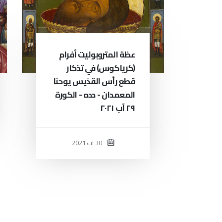
عظة المتروبوليت أفرام
(كرياكوس) في تذكار
قطع رأس القدّيس يوحنا
المعمدان - دده - الكورة
٢٩ آب ٢٠٢١
30 آب 2021