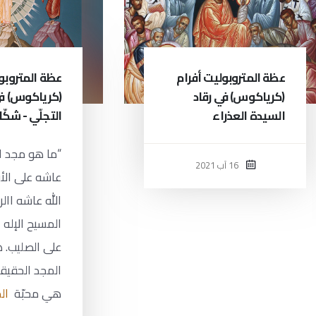
عظة المتروبوليت أفرام
عظة المتروبو
(كرياكوس) في رقاد
(كرياكوس) ف
السيدة العذراء
التجلّي - شكّا - ٢١
“ما هو مجد ا
16 آب 2021
عاشه على ال
الله عاشه اال
المسيح الإله 
على الصليب. 
المجد الحقيق
هي محبّة
الم