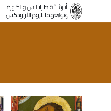
أبـرشـيّـة طـرابـلـس والكـورة
وتوابعهما للروم الأرثوذكس