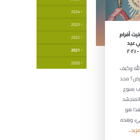
2024
2023
ليت أفرام
2022
ي عيد
٢٠
2021
2020
لله وكيف
أرض؟ مجد
رب يسوع
المتجسّد
هذا هو
يّ، وهذه
زيد...