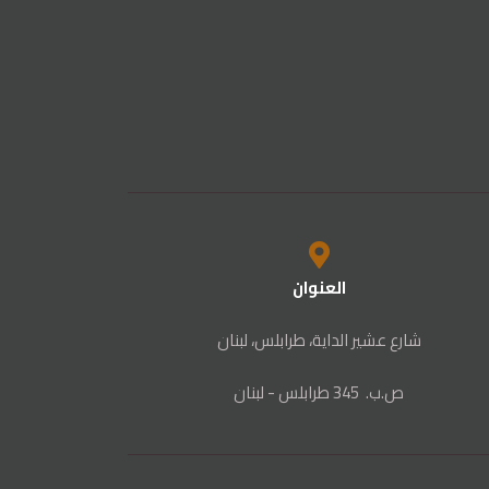
العنوان
شارع عشير الداية، طرابلس، لبنان
ص‭.‬ب. ‬345‭ ‬ طرابلس‭ - ‬لبنان