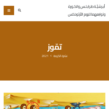
أبـرشـيّـة طـرابـلـس والكـورة
وتوابعهما للروم الأرثوذكس
تمّوز
نشرة الكرمة
2021