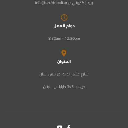
بريد إلكتروني : info@archtripoli.org
دوام العمل
8.30am - 12.30pm
العنوان
شارع عشير الداية، طرابلس، لبنان
ص‭.‬ب. ‬345‭ ‬ طرابلس‭ - ‬لبنان