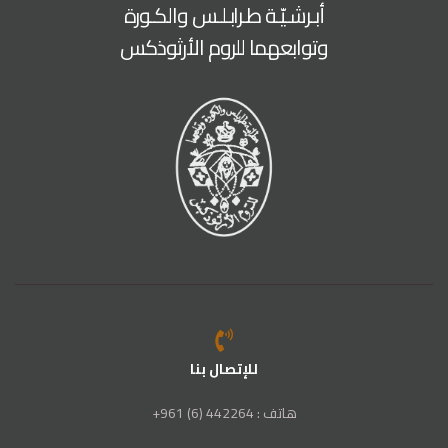
أبـرشـيّـة طـرابـلـس والكـورة
وتوابعهما للروم الأرثوذكس
للإتصال بنا
هاتف : 442264 (6) 961+