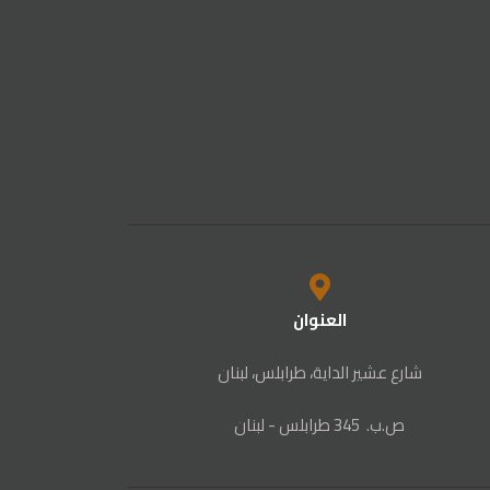
العنوان
شارع عشير الداية، طرابلس، لبنان
ص‭.‬ب. ‬345‭ ‬ طرابلس‭ - ‬لبنان