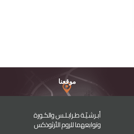
موقعنا
أبـرشـيّـة طـرابـلـس والكـورة
وتوابعهما للروم الأرثوذكس