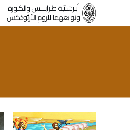
أبـرشـيّـة طـرابـلـس والكـورة
وتوابعهما للروم الأرثوذكس