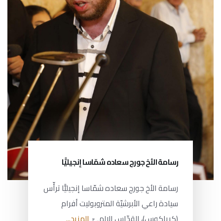
رسامة الأخ جورج سعاده شمّاسا إنجيليًّا
رسامة الأخ جورج سعاده شمّاسا إنجيليًّا ترأّس
سيادة راعي الأبرشيّة المتروبوليت أفرام
(كرياكوس)، القدّاس الإلهيّ
المزيد...