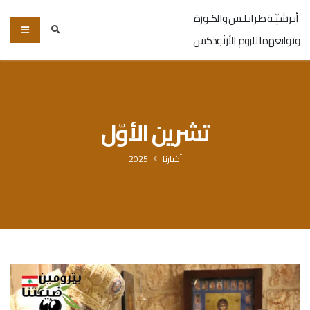
أبـرشـيّـة طـرابـلـس والكـورة
وتوابعهما للروم الأرثوذكس
تشرين الأوّل
أخبارنا
2025