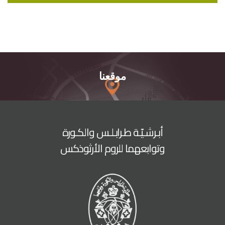
موقعنا
أبـرشـيّـة طـرابـلـس والكـورة
وتوابعهما للروم الأرثوذكس