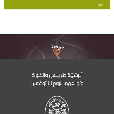
2020
موقعنا
أبـرشـيّـة طـرابـلـس والكـورة
وتوابعهما للروم الأرثوذكس