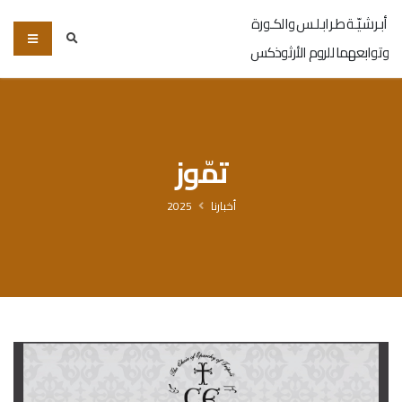
أبـرشـيّـة طـرابـلـس والكـورة
وتوابعهما للروم الأرثوذكس
تمّوز
أخبارنا
2025