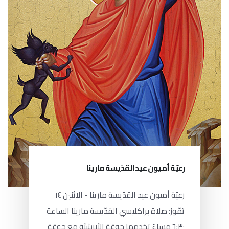
رعيّة أميون عيد القدّيسة مارينا
رعيّة أميون عيد القدّيسة مارينا - الاثنين ١٤
تمّوز: صلاة براكليسي القدّيسة مارينا الساعة
٦:٣٠ مساءً تخدمها جوقة الأبرشيّة مع جوقة