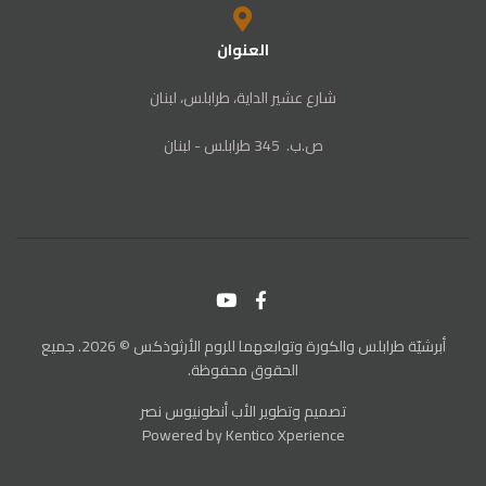
العنوان
شارع عشير الداية، طرابلس، لبنان
ص‭.‬ب. ‬345‭ ‬ طرابلس‭ - ‬لبنان
أبرشيّة طرابلس والكورة وتوابعهما للروم الأرثوذكس © 2026. جميع
الحقوق محفوظة.
تصميم وتطوير
الأب أنطونيوس نصر
Powered by
Kentico Xperience