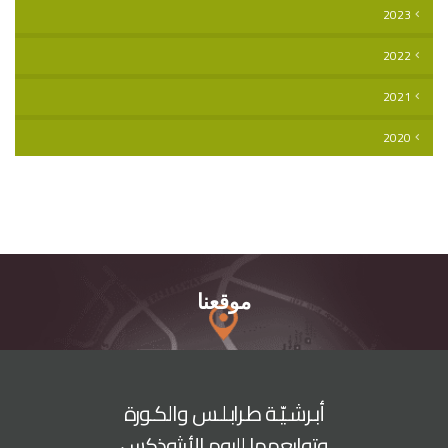
2023
2022
2021
2020
موقعنا
أبـرشـيّـة طـرابـلـس والكـورة
وتوابعهما للروم الأرثوذكس