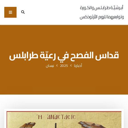
أبـرشـيّـة طـرابـلـس والكـورة
وتوابعهما للروم الأرثوذكس
قداس الفصح في رعيّة طرابلس
أخبارنا
2025
نيسان