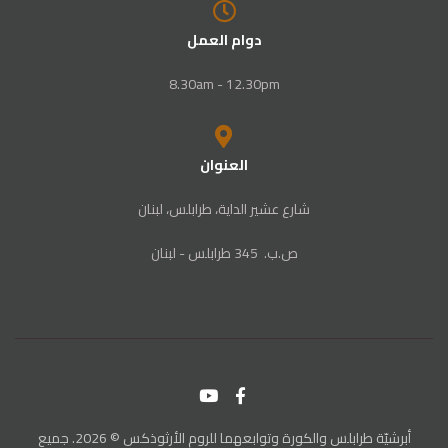
دوام العمل
8.30am - 12.30pm
العنوان
شارع عشير الداية، طرابلس، لبنان
ص‭.‬ب. ‬345‭ ‬ طرابلس‭ - ‬لبنان
أبرشيّة طرابلس والكورة وتوابعهما للروم الأرثوذكس © 2026. جميع