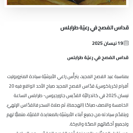
قداس الفصح في رعيّة طرابلس
19 نيسان 2025
قداس الفصح في رعيّة طرابلس
بمناسبة عيد الفصح المجيد، يترأّس راعي الأبرشيّة سيادة المتروبوليت
أفرام (كرياكوس)، قدّاس الفصح المجيد صباح الأحد الواقع فيه 20
نيسان 2025 في كاتدرائيّة القدّيس جاورجيوس- طرابلس الساعة
الخامسة والنصف صباحًا (الهجمة)، ثم صلاة السحر فالقدّاس الإلهيّ.
ويتقدّم سيادته من جميع أبناء الأبرشيّة بالمعايدة القلبيّة، متمنيًّا لهم
ولجميع أخصّائهم الصحّة والبركة.