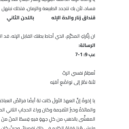
فساد، لأن بك تتجدد الطبيعة والزمان، فلذلك نبتهل 
قنداق زنار والدة الإله باللحن الثاني
ان زنَّاركِ المكرَّم، الذي أحاط بطنك القابل الإله، قد اتخ
الرسالة:
عب 9: 1-7
تُعظِمُ نفسي الربَّ
لأنهُ نظَرَ إلى تواضُعِ أمَتِه
يا إخوةُ إنَّ العهدَ الأولَ كانت لهُ أيضًا فرائضُ العبادَة
والمائدَةُ وخبزُ التَقدِمة وكان وراءَ الحجابِ الثاني ا
المغشَّى بالذهبِ من كلِ جهةٍ فيهِ قِسطُ المنّ منَ الذ
وليسَ هُنا مَقامُ الكلامِ في ذلكَ تفصيلاً، وحيثُ كان ذل