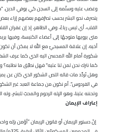
وغضب عليه وسلّمه إلى السجن كي يوفي الدين. "هكذ
يتصرف نحو البشر بحسب تصرّفهم بعضهم إزاء بعض، ف
القلب، أي ليس رياءً، وفي الظاهر، إذ إن غفران القل
متى يرويها متوجهًا إلى أعضاء الكنيسة، وفيها يري
أخيه. إن علاقة المسيحيّ مع الله لا يمكن أن تك
شكورة أمام الله المحسن اليه الذي كما عرف الشفقة،
كما نترك نحن لمن لنا عليه" فهل نطبّق ما نطلبه؟ 
وهل نُردِّد مات قاله اللص الشكور الذي كان عن يم
في الفردوس". أم نكون من جماعة العبد غير الشكور و
وتحننه علينا، وهو الإله الرحوم والمحبّ للبشر، وله ال
إعتراف الإيمان
إنّ دستور الإيمان أو قانون الإيمان ”أؤمن بإله واحد