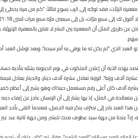
رة الزلاّت، فقد توجّه إلى الرب يسوع قائلاً: "كم من مرة يخطئ إليّ 
عن طريق المثل أن المغفرة بين البشر لا تقارن بالمغفرة الإلهيّة، 
فسهم.
 العبد الذي "لم يكن له ما يوفي به أمر سيده". وبعد توسّل العبد أمام
د بهذه الآية أن إعلان الملكوت في يوم الدينونة يشبّه بتأدية حساب
شرة آلاف وزنة". الوزنة تعادل عشرة آلاف دينار، والدينار يعادل قيمة
من المسيح (أنظر متى 20: 9-11). الرقم عشرة آلاف كان أعلى رقم مستعمل حينذاك وهو يشير إلى أ
ن متعمّدة في المثل، إذ بها يشار إلى أن الإنسان عاجز عن إيفاء دينه 
أن هذا العبد بادر إلى تصرّف ينكر فيه الجميل، فعندما التقى بأحد العب
. إذاً عندنا من جهة سيد عطوف محبّ للبشر، ومن جهة ثانية عبد غير 
 الملك العبد وسمّاه "العبد الشرير"، وقال له: "كان عليك أن ترحم رف