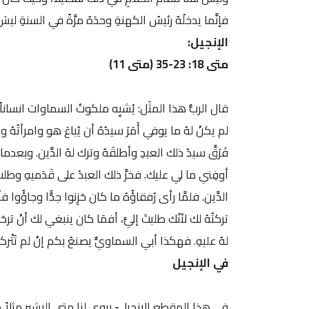
فإنَّما يدخلُهُ رئيسُ الكهنةِ وحدَهُ مرَّةً في السنةِ ل
الإنجيل:
متى 18: 23-35 (متى 11)
قال الربُّ هذا المثَل: يُشبِِه ملكوتُ السماوات انساناً مَلِ
لم يكنْ لهُ ما يوفي أَمَرَ سيدُهُ أن يُباعَ هو وامرأتُهُ وأو
فَرَقَّ سيدُ ذلك العبدِ وأطلقَهُ وترك لهُ الدَّين. وبعدما خ
أوفِني ما لي عليك. فخرَّ ذلك العبدُ على قَدَميهِ وطلب
الدَّين. فلمَّا رأى رُفقاؤُهُ ما كان حَزِنوا جدًّا وجاؤُوا 
تركتُهُ لك لأنّك طلبتَ إليَّ، أفمَا كان ينبغي لك أنْ ترح
لهُ عليهِ. فهكذا أبي السماويُّ يصنعُ بكم إنْ لم تَتْركوا
في الإنجيل
في هذا المقطع الإنجيليّ يروي لنا متى البشير مثلاً