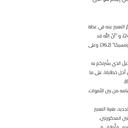
ّ التعبير عنه في عظة
بطرس يوم العنصرة: ”أنّ يسوع الناصريّ، الذي أُسلِم بحسب مشيئة الله المحدودة وعلمه السابق، قد أقامه الله“ (22:2 ـ 24)، و ”أنّ الله قد
أقام يسوع، وإذ قد ارتفع بيمين الله، أخذ من الآب الروحَ القدسَ الموعود“ (32:2)، و”أنّ الله قد جعل يسوع الذي صُلب ربًّا ومسيحًا“ (36:2). وعلى
لَ الذي بشّرتكم به
 أجل خطايانا، على ما
قامه من بين الأموات،
ديد، بغية التعبير
ن المذكورتين،
به ـ فأُطلِق، في