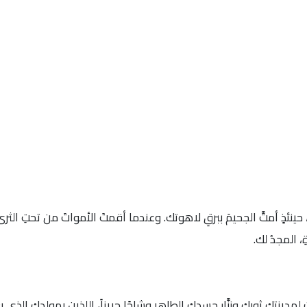
 حينئذٍ أمتَّ الجحيمَ ببرقِ لاهوتك. وعندما أقمتَ الأمواتَ من تحتِ الثر
ِ، المجدُ لك.
مدينتكِ ثوبك وزنَّار جسدكِ الطاهر وشاحًا حريزاً، اللذين بمولدكِ الذي بغي