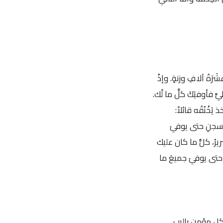
َرَةُ آلافِ وزنةٍ. وإذْ
َّ فأوفيَكَ كلَّ ما لََك.
يَخْنُقُه قائلاً:
 السجنِ حتى يوفيَ
ّريرُ، كلُّ ما كان عليك
نَ حتى يوفيَ جميعَ ما
 كل مؤمن بالرب