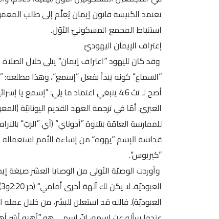
تعتمد الكنيسة قانون إيمان يُعلَّم إلى طالب المعم
استنباط المجمع المسكونيّ الأوّل.
إعتراف الإيمان اليهوديّ
”السماع“ كونه يبدأ بفعل ”إسمع“، وهذا مطلعه: ”إسمع 
أصح لـ تث 4:6 ينبغي اعتماد ما يلي: ”إسمع
العبريّ. أمّا في ترجمة العهد القديم اليونانيّة (المعرو
للممارسة العامّة بتلاوة ”أدوناي“ (أي ”الربّ“ بالآرا
قداسة الإسم ”يهوه“ من إساءة الأمم استعماله إذا 
”كيريوس“.
وأوردت الوصيّة الأولى من الوصايا العشر صيغة إيم
ا
عندما سأله عن اسمه، إنّ اسمي هو ”أهيه أشر أهي