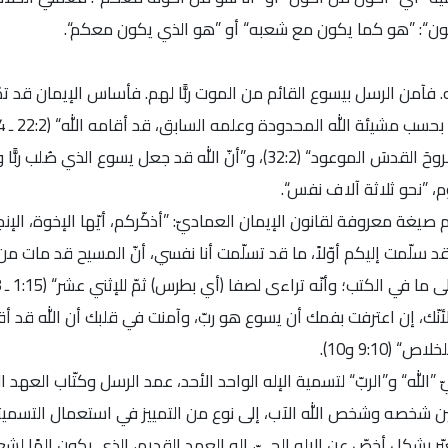
يكون“: ”هو كما يكون مع شعبه“ أو ”هو الذي يكون معكم“.
. فآمن الرسل بيسوع القائم من الموت ربًّا لهم. فأساس الإيمان قد تم
، ”نحو ثلاثة آلاف نفس“.
غة معروفة لقانون الإيمان العماديّ: ”أذكّركم، أيّها الإخوة، الإنجي
 قد سلّمت إليكم أوّلاً، ما قد تسلّمت أنا نفسي، أنّ المسيح قد مات من
ما في الكتب؛ وأنّه تراءى لصفا (أي بطرس) ثمّ للإثني عشر“ (1:15 ـ 8).
”لأنّك، إن اعترفت بفمك أن يسوع هو ربّ، وآمنت في قلبك أن الله قد أ
9:10 و10).
الله“ و”الربّ“ لتسمية الإله الواحد الأحد، عمد الرسل وكتّاب العهد الج
ن شخصه وشخص الله الآب، إلى نوع من التمييز في استعمال التسميتي
عبّر بشكل أخصّ عن الإله الحيّ، إله العهد القديم، الذي يكون إلهًا لشع