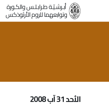
أبـرشـيّـة طـرابـلـس والكـورة
وتوابعهما للروم الأرثوذكس
الأحد 31 آب 2008