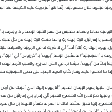
وديّة فيتلوه خلال معموديّته، إنّما هو أمر درجت عليه الكنيسة منذ ا
وقد كان لليهود ”اعتراف إيمان“ يتلى خلال الصلاة اليوميّة صباح
يا إسرائيل: الربّ إلهك ربّ واحد؛ فتحبّ الربّ إلهك من كلّ قلبك ...“. 
 يا إسرائيل: يهوه إلهك ربّ [لك] أحد“ أي لا شريك له في الربوبيّة والسيادة ع
فة بـ ”السبعينيّة“) فاستُبدِل الإسمُ ”يهوه“ بـ ”كيريوس“ أي ”الربّ“، وتمّ
ميّة) بدلاً من ”يهوه“، حيثما ترد في النصّ العبريّ. والسبب الأرجح له
ما اطّلعوا عليه. وسار كتّاب العهد الجديد على خطى السبعينيّة مست
ان، عليها يقوم الإيمان القديم: ”أنا يهوه إلهك الذي أخرجك من أرض
لعبوديّة. لا يكن لك آلهة أخرى أمامي“ (خر 2:20و3). وفيها ذكر لتدبير الله الخلاصيّ القديم (أي إخراج بني إسرا
ه“ أي ”أكون من أكون“ أو ”أنا هو من أكونه معكم“: فعملي الخلاص