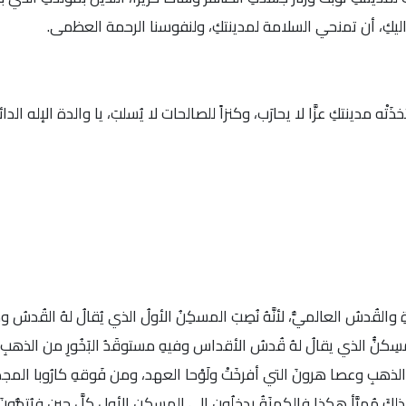
اليكِ، أن تمنحي السلامة لمدينتكِ، ولنفوسنا الرحمة العظمى.
ذَتْه مدينتكِ عزَّا لا يحارَب، وكنزاً للصالحات لا يُسلبَ، يا والدة الإله الد
ِ والقُدسُ العالميُّ، لأنَّهُ نُصِبَ المسكِنُ الأولُ الذي يُقالُ لهُ القُدسُ وك
لمسِكنًُ الذي يقالُ لهُ قُدسُ الأقداس وفيهِ مستوقَدُ البَخُورِ من الذهبِ
هبِ وعصا هرونَ التي أفرخَتْ ولَوْحا العهد، ومن فَوقهِ كارُوبا المجدِ ا
كَ مُهيَّأ هكذا فالكهنَةُ يدخلُون إلى المسكنِ الأولِ كلَّ حينٍ فيُتِمُّونَ 