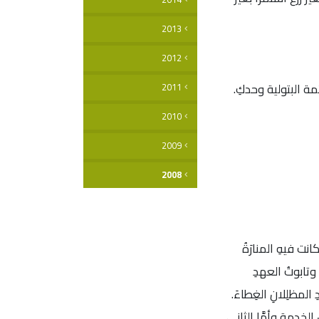
2013
2012
ائمة البتولية وحدكِ.
2011
2010
2009
2008
انت فيهِ المنارَةُ
 وتابوتُ العهدِ
لمظلِلانِ الغِطاءَ.
الخِدمة وأمَّا الثاني