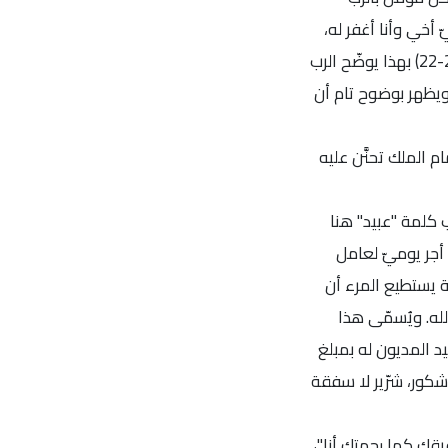
أخي وأنا أغفر له،
هل إلى سبع مرّات؟ عندها أجاب الرب يسوع قائلاً: "لا أقول لك إلى سبع مرّات، بل إلى سبعين مرّة سبع مرات (متى 18: 21-22) بهذا يوضّح الرب
ويظهر بوضوح تام أن
 الملك تحنَّن عليه
 كلمة "عبيد" هنا
 أجر يوميّ لعامل
عظم كمية يستطيع المرء أن
لله. ويُسمّى هذا
يد المديون له بمبلغ
شكور، شرّير لا سفقة
يقك كما رحمتك أنا"،