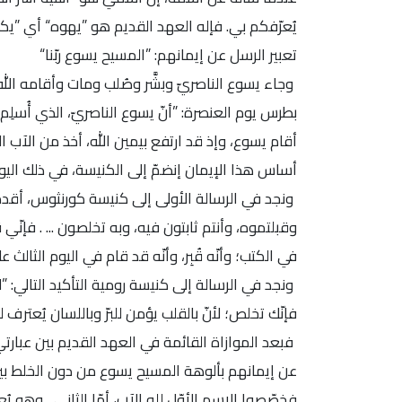
يُعرّفكم بي. فإله العهد القديم هو ”يهوه“ أي ”
تعبير الرسل عن إيمانهم: ”المسيح يسوع ربّنا“
وجاء يسوع الناصريّ وبشَّر وصُلب ومات وأقامه الله
أساس هذا الإيمان إنضمّ إلى الكنيسة، في ذلك اليوم
ونجد في الرسالة الأولى إلى كنيسة كورنثوس، أقدم صي
وقبلتموه، وأنتم ثابتون فيه، وبه تخلصون ... . فإنّي
في الكتب؛ وأنّه قُبِر، وأنّه قد قام في اليوم الثالث على 
ونجد في الرسالة إلى كنيسة رومية التأكيد التالي: 
فإنّك تخلص؛ لأنّ بالقلب يؤمن للبرّ وباللسان يُعترف للخلاص“ (
فبعد الموازاة القائمة في العهد القديم بين عبارتيّ ”
عن إيمانهم بألوهة المسيح يسوع من دون الخلط بي
فخصّصوا الإسم الأوّل لله الآب، أمّا الثاني ـ وهو يُ