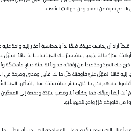
يسَ بلا دمٍ يقرِبهُ عن نفسهِ وعن جهالاتِ الشعب.
كاً أراد أن يحاسِبَ عبيدَهُ. فلمَّا بدأ بالمحاسبةِ اُحضِر إليهِ واحدٌ عليهِ عش
لادُهُ وكلُّ ما لهُ ويُوفي عنهُ. فخرَّ ذلكَ العبدُ ساجداً لهُ قائلاً: تمهَّلْ علي
رج ذلك العبدُ وجدَ عبداً من رُفَقائهِ مديوناً لهُ بمئةِ دينارٍ، فأمسَكَهُ وأخذ 
َ إليهِ قائلاً: تمهَّلْ عليَّ فأوفيَكَ كلَّ ما لَك. فأبى ومضى وطرحهُ في
فأعْلَموا سيدَهم بكلِ ما كان. حينئذٍ دعاهُ سيّدُهُ وقال لهُ: أيُّها العبدُ الش
َمَ أنتَ أيضاً رفيقَك كما رحِمْتُك أنا. وغضِبَ سيّدُهُ ودفعهُ إلى المعذِّبي
 من قلوبِكم كلُّ واحدٍ لأخيهزلاَّتِهِ.
 من أمثال الربّ يسوع يركّز فيه على المسامحة التي يجب أن يتحلّى بها