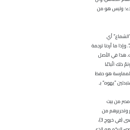
لبدء؛ وليس هو من
ًا ومساء، مقتبس من سفر التثنية الإصحاح 6، ويُعرف بـ ”الشماع“ أي
وإذا ما أردنا ترجمة
ليك. هذا في الأصل
 ذلك اتّباعًا
ذه الممارسة هو حفظ
بدلين ”يهوه“ بـ
 مصر من بيت
ئيل من مصر وتحريرهم من
العبوديّة). فالله قد استعلن للبشر، من خلال عمله الخلاصيّ، إلهًا قديرًا مخلّصًا. لذلك لا اسم له كسائر الآلهة؛ بل قال لموسى (في خروج 3)،
يّ إليكم هو الذي