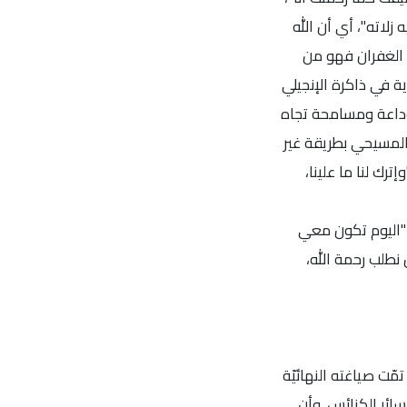
لاته"، أي أن الله
 الغفران فهو من
ية في ذاكرة الإنجيلي
 وداعة ومسامحة تجاه
المسيحي بطريقة غير
رك لنا ما علينا،
 "اليوم تكون معي
 نطلب رحمة الله،
مّت صياغته النهائيّة
لمشترك الذي تعلّم به سائر الكنائس. وأن