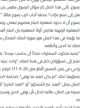
يسوع. يأتي هذا المثل إثر سؤال الرسول بطرس عن مغف
يسوع أن لا حدود لمغفرة البشر بعضهم لبعض، ويعلن 
المغفرة الإلهية تفترض أولاً المغفرة بين البشر أن
ما يهّمنا في هذا المثل هو صورة الملك المتحنّن نحو
فترك له الدين وأطلقه.
"يشبه ملكوت السماوات ملكاً أن يحاسب عبيده". يقص
تشير إلى مسؤولين كبار في بلاط الملك. "واحد عليه ع
زراعيّ في ز
يتصوّرها. لذلك "لم يكن للعبد ما يوفي". ضخامة الدي
المثل بمثل "العبد غير الشمكور" أو "العبد الشرير" ل
بسيط من المال، طالبه للحال بأن يوفي الدين وسجنه
له.
هذا الحدث أحزن العبيد الآخرين فأخبروا سيدهم. فدعا