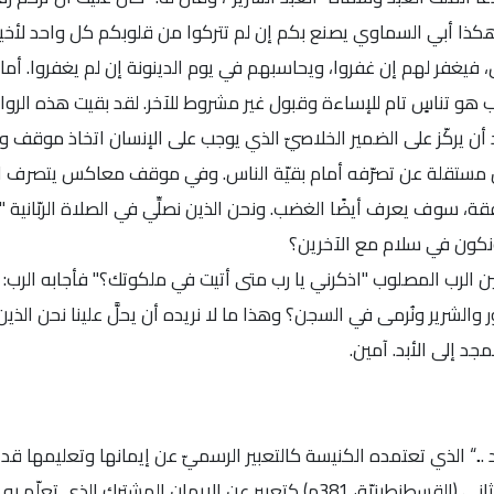
ا أبي السماوي يصنع بكم إن لم تتركوا من قلوبكم كل واحد لأخيه ز
يغفر لهم إن غفروا، ويحاسبهم في يوم الدينونة إن لم يغفروا. أما
ب هو تناسٍ تام للإساءة وقبول غير مشروط للآخر. لقد بقيت هذه الروا
د أن يركّز على الضمير الخلاصيّ الذي يوجب على الإنسان اتخاذ موقف
ون مستقلة عن تصرّفه أمام بقيّة الناس. وفي موقف معاكس يتصرف 
 سوف يعرف أيضًا الغضب. ونحن الذين نصلِّي في الصلاة الربّانية "وإت
ونكون في سلام مع الآخرين؟
ين الرب المصلوب "اذكرني يا رب متى أتيت في ملكوتك؟" فأجابه الرب:
الشرير ونُرمى في السجن؟ وهذا ما لا نريده أن يحلَّ علينا نحن الذين
مجد إلى الأبد. آمين.
 ...“ الذي تعتمده الكنيسة كالتعبير الرسميّ عن إيمانها وتعليمها قد ت
في المجمعين المسكونيّين الأوّل (نيقية، 325م) والثاني (القسطنطينيّة، 381م) كتعبير عن الإيمان ا