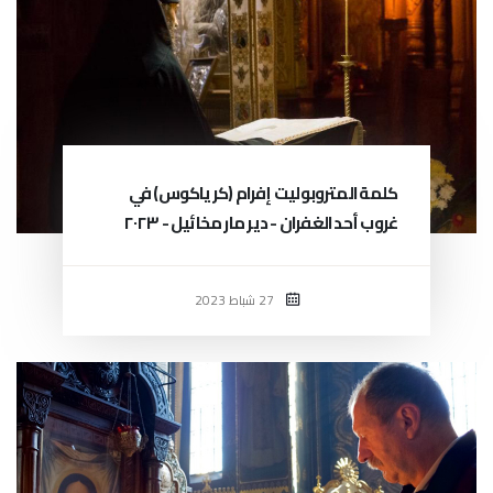
كلمة المتروبوليت إفرام (كرياكوس) في
غروب أحد الغفران - دير مار مخائيل - ٢٠٢٣
27 شباط 2023