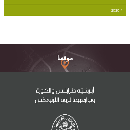
2020
موقعنا
أبـرشـيّـة طـرابـلـس والكـورة
وتوابعهما للروم الأرثوذكس