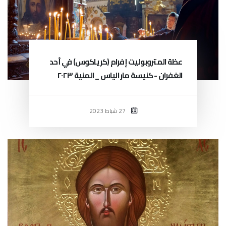
عظة المتروبوليت إفرام (كرياكوس) في أحد
الغفران - كنيسة مار الياس _ المنية ٢٠٢٣
27 شباط 2023