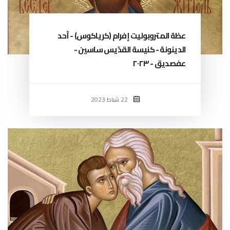
عظة المتروبوليت إفرام (كرياكوس) - أحد
الدينونة - كنيسة القدّيس ساسين -
عفصديق - ٢٠٢٣
22 شباط 2023