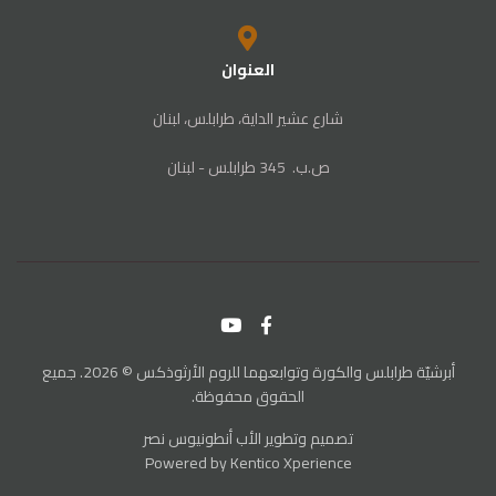
العنوان
شارع عشير الداية، طرابلس، لبنان
ص‭.‬ب. ‬345‭ ‬ طرابلس‭ - ‬لبنان
أبرشيّة طرابلس والكورة وتوابعهما للروم الأرثوذكس © 2026. جميع
الحقوق محفوظة.
تصميم وتطوير
الأب أنطونيوس نصر
Powered by
Kentico Xperience