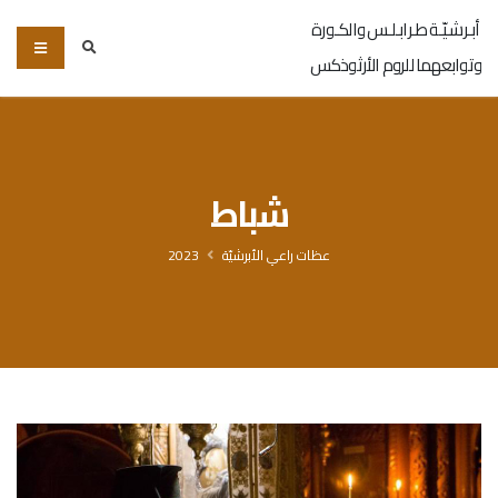
أبـرشـيّـة طـرابـلـس والكـورة
وتوابعهما للروم الأرثوذكس
شباط
عظات راعي الأبرشيّة
2023