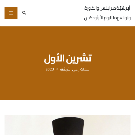
أبـرشـيّـة طـرابـلـس والكـورة
وتوابعهما للروم الأرثوذكس
تشرين الأول
عظات راعي الأبرشيّة
2023