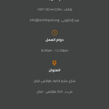
هاتف : 442264 (6) 961+
بريد إلكتروني : info@archtripoli.org
دوام العمل
8.30am - 12.30pm
العنوان
شارع عشير الداية، طرابلس، لبنان
ص‭.‬ب. ‬345‭ ‬ طرابلس‭ - ‬لبنان