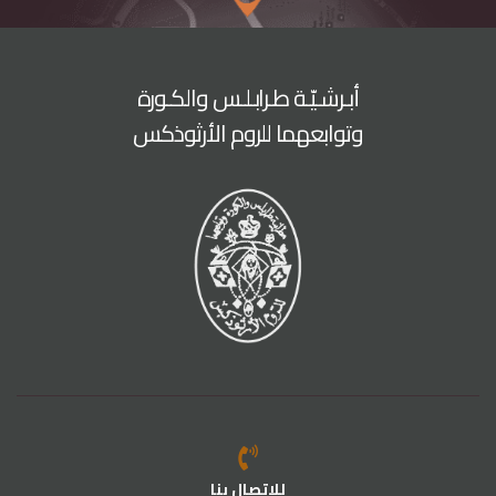
أبـرشـيّـة طـرابـلـس والكـورة
وتوابعهما للروم الأرثوذكس
للإتصال بنا