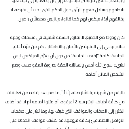
ويجدهم خائفين مرتبكين فيدعوهم إلى أن يصعدوا إلى حيث هو،
يلاطفهم ويتبادل معهم الرأي حول الحكم الذي يجب أن يفرضه، لا
يخالفهم أبدًا، فيكون لهم كما قالوا، وينزلون مطمئنّين راضين.
كان ودودًا مع الجميع، لا تفارق البسمة شفتيه، في قسمات وجهه
سلام يوحي إلى المتهمّين بالأمان والاطمئنان، كم من مرّة أغلق
الجلسة بكلمة "رُفعت الجلسة" من دون أن يغرِّم المرتكبين، ليس
لشيء سوى لأنّه أحس بإنسانيّته الجمّة بضرورة العفو حسب وضع
الشخص الماثل أمامه.
بالرغم من شهرته وانتشار صيته، إلّا أنّ ما صدر بعد رقاده من تعليقات
من كافّة أطياف البشر سواءٌ أَعرفوه، أم مثلوا أمامه أم لا، قد أضاف
الكثير إلى الصفات والمواقف التي عُرفَ بها، وما نُشِر على صفحات
التواصل الاجتماعيّ بكافّة فروعها، قد كشف مواقف اتّخذها على