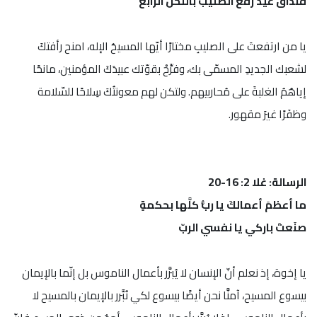
قنداق عيد رفع الصليب باللحن الرابع
يا من ارتفعتَ على الصليبِ مختارًا أيّها المسيحُ الإله، امنح رأفتكَ
لشعبك الجديدِ المسمّى بك، وفرِّحْ بقوّتك عبيدَكَ المؤمنين، مانحًا
إياهُمُ الغلبةَ على مُحاربيهم. ولتكن لهم معونتُكَ سِلاحًا للسّلامة
وظفَرًا غيرَ مقهور.
الرسالة: غلا 2: 16-20
ما أعظمَ أعمالكَ يا ربُّ كلَّها بحكمةٍ
صنَعتَ باركي يا نفسي الربّ
يا إخوة، إذ نعلم أنّ الإنسان لا يُبرَّر بأعمال الناموس بل إنّما بالإيمان
بيسوع المسيح، آمنَّا نحن أيضًا بيسوع لكي نُبَّرر بالإيمان بالمسيح لا