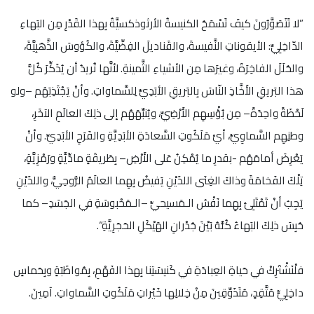
”لا تَتَصَوَّرُونَ كيفَ تَسْمَحُ الكنيسةُ الأرثوذكسيَّةُ بِهذا القَدْرِ مِن البَهاءِ
الدّاخِلِيِّ: الأيقوناتِ النَّفيسةَ، والقَناديلَ الفِضِّيَّةَ، والكُؤوسَ الذَّهَبِيَّةَ،
والحُلَلَ الفاخِرَةَ، وغيرَها مِن الأشياءِ الثَّمينةِ. لأنَّها تُريدُ أن يُذَكِّرَ كُلُّ
هذا البَريقِ الأَخَّاذِ النّاسَ بِالبَريقِ الأبَدِيِّ لِلسَّماواتِ. وأنْ يَجْتَذِبَهُم –ولو
لَحْظَةً واحِدَةً– مِن بُؤْسِهِم الأَرْضِيِّ، ويُنبِّهَهُم إلى ذلِكَ العالَمِ الآخَرِ،
وطنِهِم السَّماوِيِّ، أيْ مَلَكُوتِ السَّعادَةِ الأبَدِيَّةِ والفَرَحِ الأبَدِيِّ. وأنْ
يَعْرِضَ أمامَهُم -بقدرِ ما يُمْكِنُ عَلى الأَرْضِ– بِطَريقَةٍ مادِّيَّةٍ ورَمْزِيَّةٍ،
تِلْكَ الفَخامَةَ وذاكَ الغِنَى اللذَيْنِ يَفيضُ بِهِما العالَمُ الرُّوحِيُّ، واللذَيْنِ
يَجِبُ أنْ تَمْتَلِئَ بِهِما نَفْسُ الـمَسيحيِّ –الـمَحْبوسَةِ في الجَسَدِ– كما
حُبِسَ ذلِكَ البَهاءُ كُلُّهُ بَيْنَ جُدْرانِ الهَيْكَلِ الحَجَرِيَّةِ“.
فلْنَشْتَرِكْ في حَياةِ العِبادَةِ في كَنيسَتِنا بِهذا الفَهْمِ، بِمُواظَبَةٍ وبِحَماسٍ
داخِلِيٍّ مُتَّقِدٍ، مُتَذَوِّقِينَ مِنْ خِلالِها خَيْراتِ مَلَكُوتِ السَّماواتِ. آمِينَ.