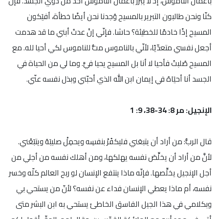
بأعمال الناموس، إذ لا يُبرَّر بأعمال الناموس أحدٌ من ذوي الجسد. فإنّ
كنّا ونحن طالبون التبرير بالمسيح وُجدنا نحن أيضًا خطأة، أفيَكون
المسيح إذًا خادمًا للخطيئة؟ حاشا. فإنّي إنْ عدتُ أبني ما قد هدمت
أجعل نفسي متعدّيًا، لأنّي بالناموس متُّ للناموس لكي أحيا لله. مع
المسيح صُلبتُ فأحيا لا أنا بل المسيح يحيا فيَّ. وما لي من الحياة في
الجسد أنا أحيَاهُ في إيمان ابن الله الذي أحبّني وبذل نفسه عنّي.
الإنجيل: مر 8: 34-38، 9: 1
قال الربُّ: من أراد أن يتبعَني فليكفُرْ بنفسِه ويحمِلْ صليبَهُ ويتبَعْني.
لأنَّ من أراد أن يخلِّصَ نفسه يهلكها، ومن أهلك نفسه من أجلي من
أجل الإنجيل يخلِّصها. فإنّه ماذا ينتفع الإنسان لو ربح العالم كلّه وخسر
نفسه، أم ماذا يعطي الإنسان فداء عن نفسه؟ لأنّ من يستحي بي
وبكلامي في هذا الجيل الفاسق الخاطئ يستحي به ابن البشر متى