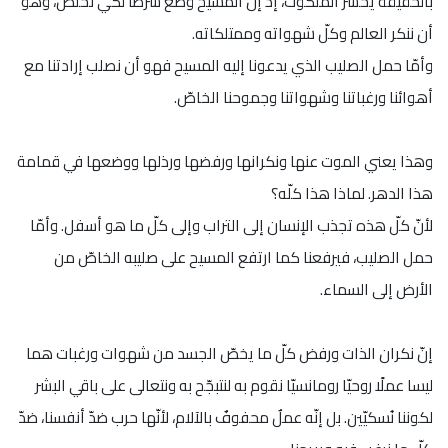
بالحقيقة يخسر الملكوت، إذ إنّ المسيح وضع شرطًا لكي نخلص، وهو
أن ننكر العالم وكلّ شهواته وممتلكاته.
وأمّا حمل الصليب الذي يدعونا إليه المسيح فهو أن نصلب إرادتنا مع
أهوائنا ورغباتنا وشهواتنا وجموحنا الخاصّ.
وهذا يعني الموت عنها ونكرانها ورفضها ورذلها ووضعها في قمامة
هذا الدهر. لماذا هذا كلّه؟
لأنّ كلّ هذه تجذب الإنسان إلى التراب وإلى كلّ ما هو أسفل. وأمّا
حمل الصليب، فيرفعنا كما ارتفع المسيح على صليبه الخاصّ من
الأرض إلى السماء.
إنّ نكران الذات ورفض كلّ ما يخصّ الجسد من شهوات ورغبات هما
ليسا عملًا روحيّا رومانسيّا نقوم به لنتبجّح به ونتعالى على باقي البشر
لكوننا نُسكيّين. بل إنّه عملٌ محفوفٌ بالآلام، لأنّها حرب ضدّ أنفسنا، ضدّ