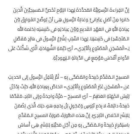
إنَّ القِراءةَ الرَّسولِيَّةَ المُحَدَّدَةَ لِهذا اليَوْمِ تَخُصُّ الـمَسيحِيِّينَ الَّذينَ
كانوا مِنْ أصْلٍ عِبْرانيٍّ .وغايَةُ الرَّسولِ هِيَ أنْ يُوضِّحَ الفَوارِقَ بَيْنَ
عِبادَةِ اللهِ في العَهْدِ القَديمِ وَبَيْنَ عِبادَتِهِ في كَنيسَتِه (كلمة الله
الـمُتَجَسِّدِ) في كَنيسَتِنا. لِهذا السَّبَبِ يَشْرَعُ الرَّسولُ في سَرْدٍ مُفَصَّلٍ
لِـ«الْمَسْكِنِ الْمَصْنُوعِ بِالْأَيْدِي»، أيْ خَيْمَةِ الشَّهادَةِ، الَّتي شَكَّلَتْ عَلَى
الدَّوامِ أَقْدَسَ مَوْضِعٍ في الدِّيانَةِ الـيَهودِيَّةِ.
المسيحُ الـمُقَدَّمُ ذَبيحَةً والمُضَحَّى بِهِ – ثُمَّ يَنْتَقِلُ الرَّسولُ إلى الحَديثِ
عَن «الْمَسْكِنِ غَيْرِ الْمَصْنُوعِ بِالْأَيْدِي» الخاصِّ بِعِبادَةِ اللهِ، حَيْثُ يَدْخُلُ
رَئيسُ الكَهَنَةِ العَظيمُ – أيْ المسيحُ – مَرَّةً واحِدَةً وإلى الأبَدِ، مُقَدِّمًا
ذَبيحَةً دائِمَةً، لا بِدَمِ تُيُوسٍ وَعُجُولٍ بَلْ بِدَمِهِ هو، ذلِكَ الَّذي يَضْمَنُ
لِلبَشَرِ الخَلاصَ الأبَدِيَّ. إنَّ هذه الصُّورَةَ، صُورَةَ المسيحِ الـمُقَدَّمِ
باستِمْرارٍ ذَبيحَةً والـمُضَحَّى بِهِ مِن أَجْلِ مَحَبَّتِهِ لِلبَشَرِ، هِيَ أَساسُ