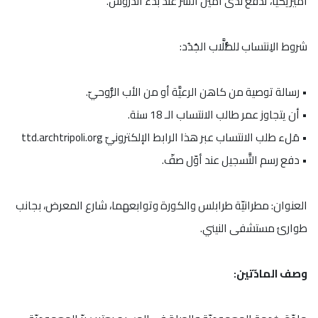
أميريكيًّا، تُدفع لدى أمين السرّ عند بدء الدروس.
شروط الاِنتساب للطُّلَّاب الجُدُد:
• رسالة توصية من كاهن الرعيَّة أو من الأب الرُّوحيّ.
• أن يتجاوز عمر طالب الانتساب الـ 18 سنة.
• مَلء طلب الانتساب عبر هذا الرابط الإلكترونيّ ttd.archtripoli.org
• دفع رسم التَّسجيل عند أوّل صفّ.
العنوان: مطرانيّة طرابلس والكورة وتوابعهما، شارع المعرض، بجانب
طوارئ مستشفى النيني.
وصف المادّتين: