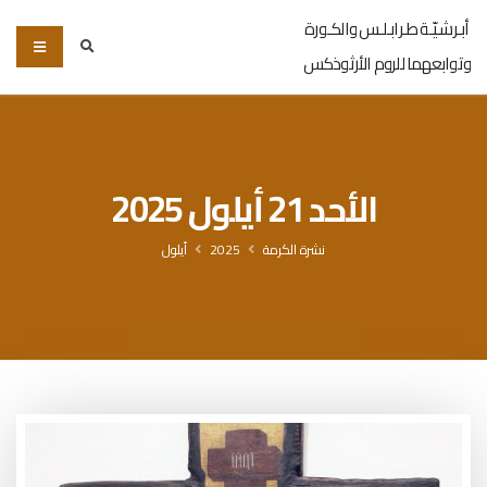
أبـرشـيّـة طـرابـلـس والكـورة
وتوابعهما للروم الأرثوذكس
الأحد 21 أيلول 2025
نشرة الكرمة
2025
أيلول