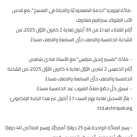
. مادّة ليتورجيا "خدمة المعموديّة والحياة في المسيح"، مع قدس
الأب المتوحّد سيرافيم معلوف
أيّام الثلاثاء ابتداءً من 30 أيلول لغاية 2 كانون الأوّل 2025، من
السّاعة الخامسة والنصف حتّى السابعة والنصف مساءً.
- مادّة "تفسير إنجيل مرقس" مع الأستاذ فادي شاهين
أيّام الخميس 2 تشرين الأوّل لغاية 4 كانون الأوّل 2025، من السّاعة
الخامسة والنصف حتّى السابعة والنصف مساءً.
- تسبق كلّ حصّةٍ صلاةُ الغروب عند الخامسة مساءً.
- يتمّ التسجيل لغاية نهار السبت 27 أيلول عبر هذا الرابط الإلكترونيّ
ttd.archtripoli.org
- رسم المادَّة الواحدة هو 25 دولارًا أميركيًّا، ورسم المادّتين 40 دولارًا