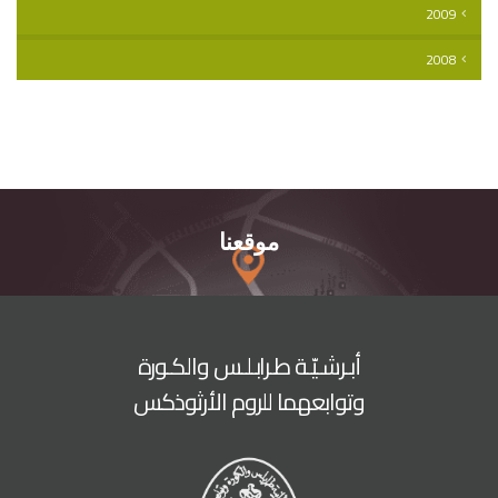
2009
2008
موقعنا
أبـرشـيّـة طـرابـلـس والكـورة
وتوابعهما للروم الأرثوذكس