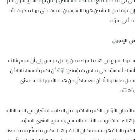
أتى في مجد أبيه مع الملائكة القدّيسين. وقال لهم: الحقّ أقول لكم
إن قومًا من القائمين ههنا لا يذوقون الموت حتّى يروا ملكوت الله
قد أتى بقوّة.
في الإنجيل
يدعونا يسوع في هذه القراءة من إنجيل مرقس إلى أن نقوم بثلاثة
أشياء أساسيّة لكي نخلص كمؤمنين؛ أوّلاً: أن نكفر بأنفسنا، ثانيًا: أن
نحمل صليبنا وثالثًا: أن نتبعه. لكلّ من هذه الأمور الثلاثة معنًى
وأهمّيّة.
فالأمران الأوّلان، الكفر بالذات وحمل الصليب، يُفسّران في الآية التالية
بإهلاك الذات بهدف الاتّحاد بالمسيح وتحقيق البشرى السارّة.
الكفر بالذات هو نفسه نكران الذات. وهذا عكس ما يبشّر به مجتمعنا