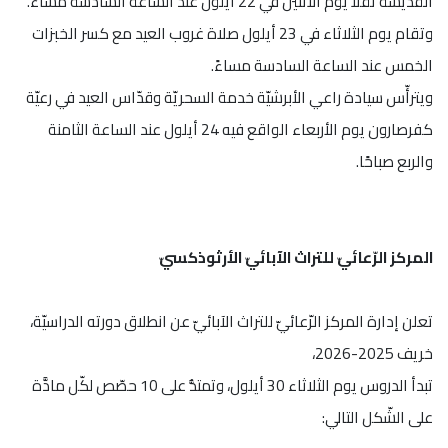
القدّيسة تقلا يوم الاثنين في 22 أيلول عند الساعة السادسة مساءً.
وتقام يوم الثلاثاء في 23 أيلول صلاة غروب العيد مع كسر الخبزات
الخمس عند الساعة السادسة مساءً.
ويترأّس سيادة راعي الأبرشيّة خدمة السحريّة وقدّاس العيد في رعيّة
كفرصارون يوم الأربعاء الواقع فيه 24 أيلول عند الساعة الثامنة
والربع صباحًا.
المركز الرّعائيّ للتراث الآبائيّ الأرثوذكسيّ
تعلن إدارة المركز الرّعائيّ للتراث الآبائيّ عن انطلاق دورته الدراسيّة،
خريف 2025-2026،
تبدأ الدروس يوم الثلاثاء 30 أيلول، وتمتدُّ على 10 حصّص لكّل مادَّة
على الشّكل التالي: