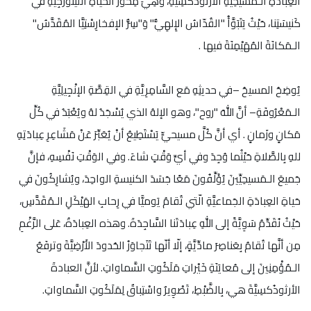
العِبادَةِ الـمَسيحِيَّةِ الأرثوذُكسِيَّةِ، وَهِيَ مِحْوَرُ الحَياةِ اللِّيتورجِيَّةِ في
كَنيسَتِنا، حَيْثُ يَتَبَوَّأُ "القُدّاسُ الإِلهِيُّ" وَ"سِرُّ الإفخارِسْتِيَّا المُقَدَّسُ"
الـمَكانَةَ المُهَيْمِنَةَ فيها .
يُوضِحُ المسيحُ –في حديثِهِ مَع السَّامِرِيَّةِ في القِصَّةِ الإنْجِيلِيَّةِ
الـمَعْرُوفَةِ– أنَّ اللهَ "روح"، وهو الإلهُ الذي يُسْجَدُ لهُ ويُعْبَدُ في كُلِّ
مَكانٍ وزَمانٍ . أي أنَّ كُلَّ مسيحيٍّ يَسْتَطِيعُ أنْ يُعَبِّرَ عَنْ مَشَاعِرِ عِبادَتِهِ
للهِ بِالصَّلاةِ حَيْثُما وُجِدَ وفي أيِّ وَقْتٍ شاءَ. وفي الوَقْتِ نَفْسِهِ، فإنَّ
جَميعَ الـمَسيحِيِّينَ يُؤَلِّفُونَ مَعًا جَسَدَ الكنيسةِ الواحِدَ، ويُشارِكُونَ في
حَياةِ العِبادَةِ الجَماعيَّةِ الّتي تُقامُ يَوميًّا في رِحابِ الهَيْكَلِ الـمُقَدَّسِ،
حَيْثُ نُقَدِّمُ سَوِيَّةً إلى اللهِ عِبادَتَنا السَّاجِدَةَ. وهذه العِبادَةُ، عَلى الرَّغْمِ
مِن أنَّها تُقامُ بِعَناصِرَ مادِّيَّةٍ، إلّا أنّها تَتَجاوَزُ الحُدودَ الأَرْضِيَّةَ وترفَعُ
الـمُؤْمِنِينَ إلى مُعايَنَةِ خَيْراتِ مَلَكُوتِ السَّماواتِ. لأنَّ العبادةَ
الأرثوذُكسِيَّةَ هي، بِالضَّبْطِ، تَصْوِيرٌ واسْتِباقٌ لِمَلَكُوتِ السَّماواتِ.