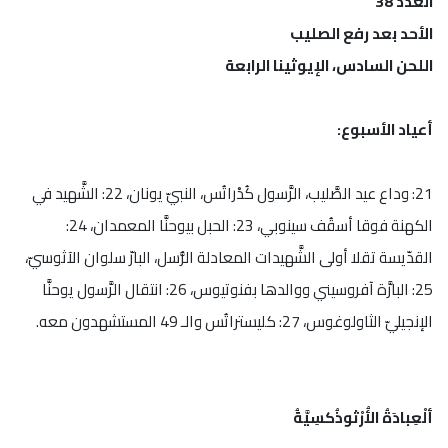
العدد 38
الأحد بعد رفع الصليب
اللحن السادس، الإيوثينا الرابعة
أعياد الأسبوع:
21: وداع عيد الصَّليب، الرَّسول كُدْراتُس، النبيّ يونان، 22: الشَّهيد في
الكهنة فوقا أسقُف سينوبي، 23: الحبل بيوحنَّا المعمدان، 24:
القدّيسة تقلا أولى الشَّهيدات المعادلة الرُّسل، البارّ سلوان الآثوسيّ،
25: البارَّة آفروسيني ووالدها بفنوتيوس، 26: انتقال الرَّسول يوحنَّا
الإنجيليّ الثاولوغوس، 27: كليستراتُس والـ 49 المستشهدون معه.
ألْعِبادَةُ الأُرْثوذُكسِيَّةُ