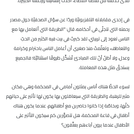
مدى خدمته من منصة القضاء، أكّدت إنسانيّته ورحمته الكبيرة.
في إحدى مقابلاته التلفزيونيّة وردًا عن سؤال الصحفيّة حول مصدر
رحمته التي تتجلّى في أحكامه، قال: "الطريقة التي أتعامل بها مع
الناس تعود إلى تربيتي، لقد كبرتُ في بيت فيه الكثير من الحبّ
والتعاطف، وتعلّمتُ منذ صغري أن أعامل الناس باحترام وكرامة
وعدل، ولا أظنّ أنّ تلك المبادئ تُشكِّل ظروفًا استثنائيّة؛ فالجميع
يستحقّ مثل هذه المعاملة.
لسوء الحظّ هناك أناس يمثلون أمامي في المحكمة وهي مكان
مثير للرهبة، والطريقة التي سيعامَلون بها يكون لها تأثير على حياتهم
كلّها، وبخاصّة إذا كانوا حاضرين مع أطفالهم، عندما يكون هناك
أطفال في قاعة المحكمة، هل تتصوَّرين كم سيكون التأثير على
الأطفال عندما يرون آباءهم يعنَّفون؟