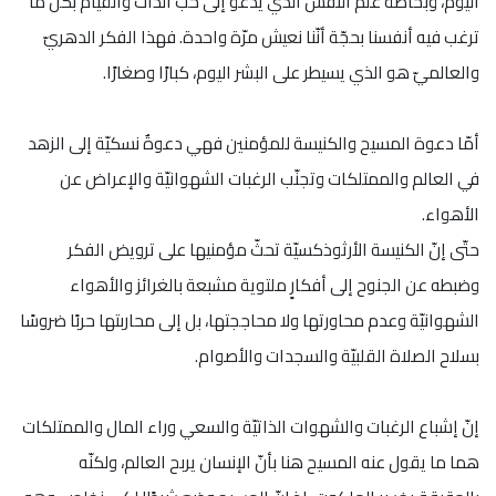
اليوم، وبخاصّة علم النفس الذي يدعو إلى حبّ الذات والقيام بكلّ ما
ترغب فيه أنفسنا بحجّة أنّنا نعيش مرّة واحدة. فهذا الفكر الدهريّ
والعالميّ هو الذي يسيطر على البشر اليوم، كبارًا وصغارًا.
أمّا دعوة المسيح والكنيسة للمؤمنين فهي دعوةٌ نسكيّة إلى الزهد
في العالم والممتلكات وتجنّب الرغبات الشهوانيّة والإعراض عن
الأهواء.
حتّى إنّ الكنيسة الأرثوذكسيّة تحثّ مؤمنيها على ترويض الفكر
وضبطه عن الجنوح إلى أفكارٍ ملتوية مشبعة بالغرائز والأهواء
الشهوانيّة وعدم محاورتها ولا محاججتها، بل إلى محاربتها حربًا ضروسًا
بسلاح الصلاة القلبيّة والسجدات والأصوام.
إنّ إشباع الرغبات والشهوات الذاتيّة والسعي وراء المال والممتلكات
هما ما يقول عنه المسيح هنا بأنّ الإنسان يربح العالم، ولكنّه