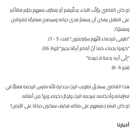
لو كان القاضي يؤنِّب الآباء، يحقِّرهم أو يتصرّف معهم بلؤم فالتأثير
على الطفل يمكن أن يستمرّ مدى حياته وسيصبح معارضًا للقوانين
ومتمرّدًا.
"طوبى للرحماء لأنّهم سيُرحَمون" (مت: 5 - 7).
"كونوا رحماء كما أنّ أباكم أيضًا رحيم" (لو6: 36).
"إنّي أريد رحمة لا ذبيحة"
(هو 6 : 6).
هذا القاضي يستحقّ تطويب الربّ بجدارة لأنّه مارس الرحمة فعليًّا في
تصرّفاته وأحكامه. ليرحمه الربّ ويُدِمْ ذكراه، ويزِدْ من أمثاله.
لو كان البشر جميعهم على مثاله، فكيف ستكون حياتنا على الأرض؟
أخبارنا