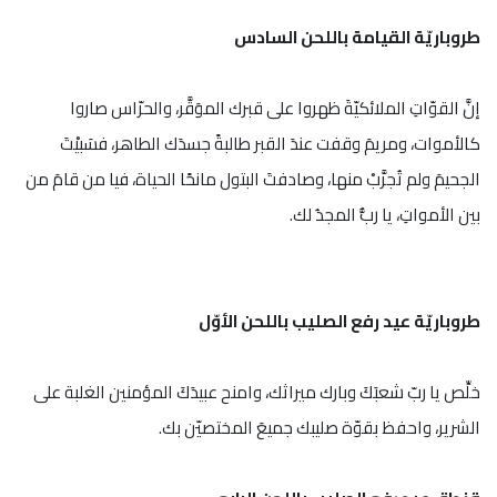
طروباريّة القيامة باللحن السادس
إنَّ القوّاتِ الملائكيّةَ ظهروا على قبرك الموَقَّر، والحرّاس صاروا
كالأموات، ومريمَ وقفت عندَ القبر طالبةً جسدَك الطاهر، فسَبيْتَ
الجحيمَ ولم تُجرَّبْ منها، وصادفتَ البتول مانحًا الحياة، فيا من قامَ من
بين الأمواتِ، يا ربُّ المجدُ لك.
طروباريّة عيد رفع الصليب باللحن الأوّل
خلِّص يا ربّ شعبَكَ وبارك ميراثك، وامنح عبيدَكَ المؤمنين الغلبة على
الشرير، واحفظ بقوّة صليبك جميعَ المختصيّن بك.