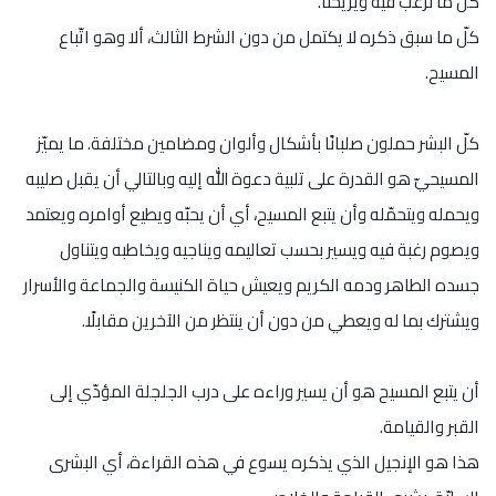
كلّ ما نرغب فيه ويريحنا.
كلّ ما سبق ذكره لا يكتمل من دون الشرط الثالث، ألا وهو اتّباع
المسيح.
كلّ البشر حملون صلبانًا بأشكال وألوان ومضامين مختلفة. ما يميّز
المسيحيّ هو القدرة على تلبية دعوة الله إليه وبالتالي أن يقبل صليبه
ويحمله ويتحمّله وأن يتبع المسيح، أي أن يحبّه ويطيع أوامره ويعتمد
ويصوم رغبة فيه ويسير بحسب تعاليمه ويناجيه ويخاطبه ويتناول
جسده الطاهر ودمه الكريم ويعيش حياة الكنيسة والجماعة والأسرار
ويشترك بما له ويعطي من دون أن ينتظر من الآخرين مقابلًا.
أن يتبع المسيح هو أن يسير وراءه على درب الجلجلة المؤدّي إلى
القبر والقيامة.
هذا هو الإنجيل الذي يذكره يسوع في هذه القراءة، أي البشرى