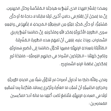
وهكذا يُفَسَّرُ البَهاءُ الذي تُشِعُّ به هَياكِلُنا الـمُقَدَّسَةُ وحُلَلُ الكهنوتِ.
إنَّ ما يُمكِنُ أنْ يُعْتَبَرَ في حالاتٍ أُخْرى تَرَفًا فائِضًا لا حاجَةَ لهُ أو حَتَّى
مُسْتَفِزًّا، أو حَتَّى مُجَرَّد بَقِيَّةٍ مِن البيزنطِيَّةِ الـمَجِيدَةِ، لا يُظْهِرُ في واقِعِهِ
سوى الصُّورَةِ الأُخْرَوِيَّةِ لِمَجْدِ اللهِ ومَلَكُوتِهِ. إنَّ كنائسَنا تُشِعُّ بِبَريقِ
السَّماواتِ. وبِناءً عليه، يَنبَغِي أنْ نَفهَمَ هذه الصُّورةَ الـمُشْرِقَةَ
الـمُتَلَأْلِئَةَ لِلعِبادَةِ الإلهِيَّةِ؛ ففيها تَتَحَوَّلُ كنائسُنا إلى قُصُورٍ سَماوِيَّةٍ،
ويُصْبِحُ كَهَنَتُنا –الـمُرْتَدُونَ السَّوادَ في حَياتِهِم اليَوميَّةِ– مَلائِكَةَ نُورٍ
يُمَجِّدُونَ عَظَمَةَ الإلهِ السَّماوِيِّ .
ولكن، ولأنَّهُ كثيرًا ما تُحاوِلُ أصواتٌ لم تَتَذَوَّقْ شيئًا مِن الحَياةِ الرُّوحِيَّةِ
والخِبْرَةِ الكَنَسِيَّةِ أنْ تُسَبِّبَ لنا العَثْرَةَ وتُزَعْزِعَ إيمانَنا، مُتَذَرِّعَةً بِما تُسَمِّيهِ
تَرَفًا في العبادةِ الإلهِيَّةِ، فَلْنَضَعْ نُصْبَ أَعْيُنِنا ما قالَهُ أحدُ القدِّيسينَ
المُعاصِرينَ :