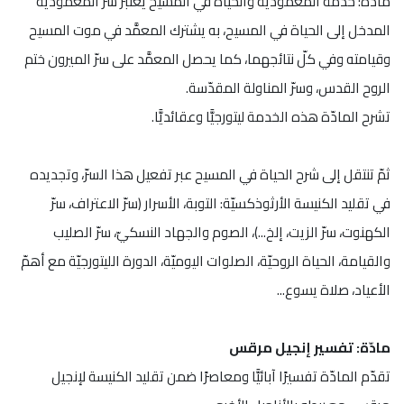
مادّة: خدمة المعموديّة والحياة في المسيح يعتبر سرّ المعموديّة
المدخل إلى الحياة في المسيح، به يشترك المعمَّد في موت المسيح
وقيامته وفي كلّ نتائجهما، كما يحصل المعمَّد على سرّ الميرون ختم
الروح القدس، وسرّ المناولة المقدّسة.
تشرح المادّة هذه الخدمة ليتورجيًّا وعقائديًّا.
ثمّ تنتقل إلى شرح الحياة في المسيح عبر تفعيل هذا السرّ، وتجديده
في تقليد الكنيسة الأرثوذكسيّة: التوبة، الأسرار (سرّ الاعتراف، سرّ
الكهنوت، سرّ الزيت، إلخ...)، الصوم والجهاد النسكيّ، سرّ الصليب
والقيامة، الحياة الروحيّة، الصلوات اليوميّة، الدورة الليتورجيّة مع أهمّ
الأعياد، صلاة يسوع...
مادّة: تفسير إنجيل مرقس
تقدّم المادّة تفسيرًا آبائيًّا ومعاصرًا ضمن تقليد الكنيسة لإنجيل