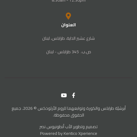
8.30am - 12.30pm
العنوان
شارع عشير الداية، طرابلس، لبنان
ص‭.‬ب. ‬345‭ ‬ طرابلس‭ - ‬لبنان
أبرشيّة طرابلس والكورة وتوابعهما للروم الأرثوذكس © 2026. جميع
الحقوق محفوظة.
تصميم وتطوير
الأب أنطونيوس نصر
Powered by
Kentico Xperience