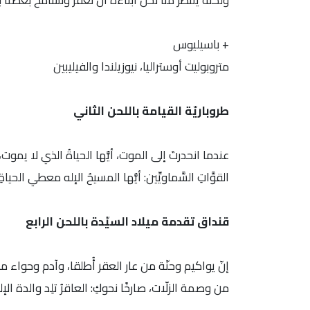
ولكنّه ينتظر منّا نحن أبناءه أن نغفر ونسامح بعضنا بع
+ باسيليوس
متروبوليت أوستراليا، نيوزيلندا والفيليبين
طروباريّة القيامة باللحن الثاني
عندما انحدرتَ إلى الموت، أيُّها الحياةُ الذي لا يموت،
القوَّاتِ السَّماويِّين: أيُّها المسيحُ الإله معطي الحياةِ
قنداق تقدمة ميلاد السيّدة باللحن الرابع
إنّ يواكيم وحنّة من عار العقر أُطلقا، وآدم وحواء من
من وصمة الزلّات، صارخًا نحوكِ: العاقرُ تلِد والدة الإل