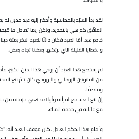
والأموات.
لقد بدأ السيّد بالمحاسبة وأُحضر إليه عبد مدين له
المتفّق كم هي بالتحديد، ولكن ربما تعادل ما قيمته 
خادم عبد. أمّا العبد فكان دائنًا للعبد الآخر بمئة دين
والخطايا القليلة التي نرتكبها بعضنا تجاه بعض.
لم يستطع هذا العبد أن يوفي هذا الدين الكبير، فأم
ومنصفًا.
إنّ بَيع العبد مع امرأته وأولاده يعني حرمانه من حي
مع عائلته في خدمة الملك.
وأمام هذا الحكم العادل، كان موقف العبد أنّه: "خرّ 