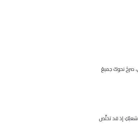
، صرخَ نحوكَ جميعُ
شعبُكِ إذ قد تخلَّص