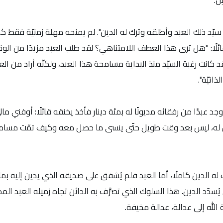
ن.
 سيّد ذلك العبد وأطلقه وترك له الدين". لم يمنحه مهلة زمنيّة فقط 
ئلًا: "هل ترى هذا العطف اللامتناهي؟ لقد طلب العبد مزيدًا من الو
كانت رغبة السيّد منذ البداية مسامحة هذا العبد، ولكنّه أراد من الع
اتيّة".
د عبدًا من رفقائه مديونًا له بمئة دينار فأخذ يخنقه قائلًا: أوفني ما
ن له، ليس بعد وقت طويل حتّى ينسى ما حصل معه وكيف تمّت مسامح
له الدين كاملًا، أما العبد فلم يُشفق على صديقه الذي يدين إليه بمائ
ُسدّد الدين. هذا السلوك الذي تصرَّف به الدائن تجاه زميله العبد المد
الله إلى عدالة، عدالة مخيفة.