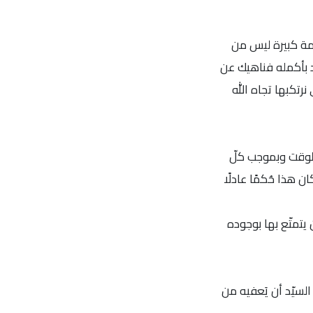
يمة كبيرة ليس من
لد بأكمله فناهيك عن
 نرتكبها تجاه الله
 الوقت وبموجب كلّ
 يتمّ بيع المديونين الفقراء للعبوديّة مع عائلاتهم (خروج 2:21 ولاويّين 39:25) وقد كان هذا حُكمًا عادلًا
 يتمتّع بها بوجوده
السيّد أن يَعفيه من