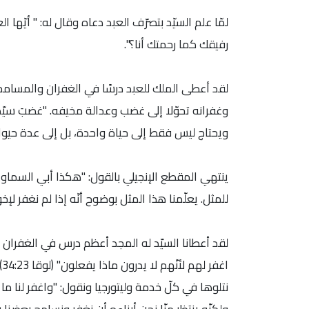
لمّا علم السيّد بتصرّف العبد دعاه وقال له: " أيّها ا
رفيقك كما رحمتك أنا؟".
لقد أعطى الملك للعبد درسًا في الغفران والمسامح
وغفرانه تحوّلا إلى غضب وعدالة مخيفه. "غضبَ سيّده
ويحتاج ليس فقط إلى حياة واحدة، بل إلى عدة حيوا
ينتهي المقطع الإنجيلي بالقول: "هكذا أبي السماويّ
للمثل. يعلّمنا هذا المثل بوضوح أنّه إذا لم نغفر ل
لقد أعطانا السيّد له المجد أعظم درس في الغفران و
ا
نتلوها في كلّ خدمة وليتورجيا ونقول: "واغفر لنا ما ع