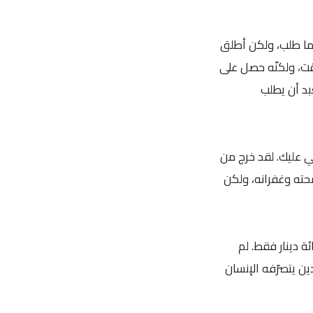
كما طلب، ولكن أطلق
قت، ولكنّه حصل على
بد أن يطلب
لي عليك. لقد خرج من
ته وغفرانه، ولكن
ة دينار فقط. لم
ين يتصرّفه الإنسان