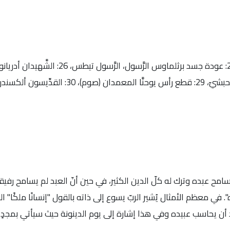
24: الشَّهيد في الكهنة إفتيشيس، قزما الإيتوليّ، 25: عودة جسد بر
27: البارّ بيمن، الشَّهيد فانوريوس، 28: البارّ موسى الحبشيّ، 29: قطع 
سامح عبده وترك له كلّ الدين الكثير، في حين أنّ العبد لم يسامح رفيقه
ده". في معظم الأمثال يُشير الربّ يسوع إلى ذاته بالقول "إنسانًا ملكًا"
أراد أن يحاسب عبيده وفي هذا إشارة إلى يوم الدينونة حيث سيأتي بمجدٍ ل