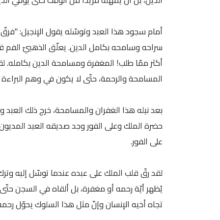
الدين، بل أن يمهله مزيدًا من الوقت حتّى يوفي الدي
أمام سجود هذا العبد وتوسّله يقول الإنجيل: "فرقّ
سراحه وسامحه بكامل الدين. يعلّق الذهبيّ الفم قا
أكثر ممّا طلب! المغفرة ومسامحة الدين بكامله. لقد 
المسامحة والرحمة، حتّى لا يكون في وهم البراءة الذ
بعد نيله هذا الغفران والمسامحة، خرج ذلك العبد ووج
حضرة الملك وعلى الفور وجد صديقه العبد المديو
على الفور.
لقد رقّ قلب الملك على عبده عندما توسّل إليه وترك 
يُظهر أيّة رحمه أو مغفرة، بل ألقاه في السجن حتّى ي
تجاه أخيه الإنسان وإنّ مثل هذا السلوك يحوّل رحمة 