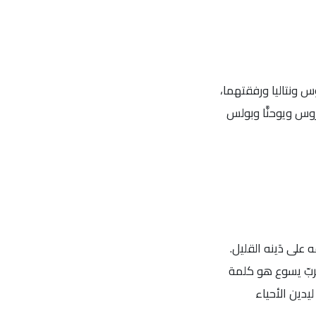
ثلماوس الرَّسول، الرَّسول تيطس، 26: الشَّهيدان أدريانوس ونتاليا ورفقتهما،
رأس يوحنَّا المعمدان (صوم)، 30: القدِّيسون ألكسندروس ويوحنَّا وبولس
 على دَينه القليل.
 الربّ يسوع هو كلمة
يدين الأحياء