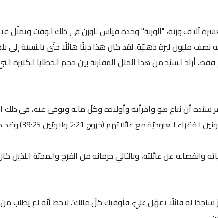
 بعشرة آلاف وزنة، "الوزنة" وحدة قياس للوزن في ذلك الوقت وتمثّل ق
نصف مليون ليرة ذهبيّة. لقد كان هذا دينًا هائلًا حتّى بالنسبة إلى ب
ار فقط. أراد السيّد من هذا المثل المقارنة بين حجم الخطايا الكثيرة التي
ر سيّده أن يُباع هو وامرأته وأولاده وكلّ ماله ويوفى عنه، في ذلك
من القانونين الرومانيّ واليهوديّ كان
اته وانفصاله عن عائلته، وبالتالي حرمانه من الفرح والمحبّة اللذين كان
ساجدًا له قائلًا تمهّل عليّ، فأوفيك كلّ مالك". لاحظ أنّه لم يطلب من 