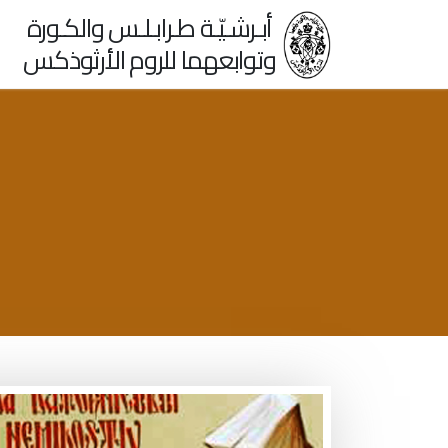
أبـرشـيّـة طـرابـلـس والكـورة
وتوابعهما للروم الأرثوذكس