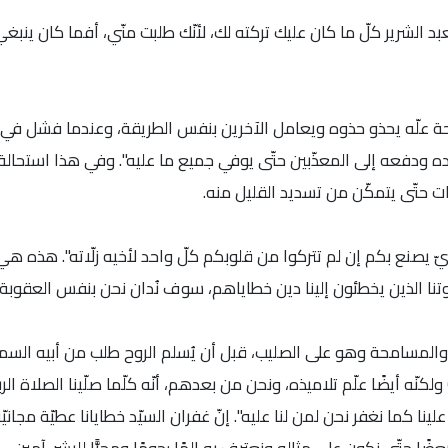
لعبد الشرير كلّ ما كان عليك تركته لك، لأنّك طلبت منّي، أفما كان ينبغي
ة علّه يحذو حذوه ويعامل الآخرين بنفس الطريقة، وعندما فشل في ذل
 ودفعه إلى المعذّبين حتّى يوفي جميع ما عليه". وفي هذا استحالة كون
ت حتّى يتمكّن من تسديد القليل منه.
 يصنع بكم إن لم تتركوا من قلوبكم كلّ واحد لأخيه زلّاته". هذه هي 
إخوتنا الذين يخطئون إلينا دين خطاياهم، سوف نُدان نحن بنفس العقوبة
المسامحة وهو على الصليب، قبل أن يُسلم الروح طلب من أبيه السماويّ
غفر لهم لأنّهم لا يدرون ماذا يفعلون" (لوقا 34:23) ولكنّه أيضًا علّم تلاميذه، ونحن من بعدهم، أنّه كلّما صلّينا ال
لينا كما نغفر نحن لمن لنا عليه". إنّ غفران السيّد خطايانا عطيّة مجان