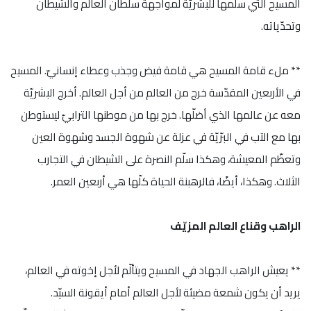
المسيح التي سلّمها للبشريّة لمواجهة سلطان العالم والشيطان
وتحدّياته.
** ملء قامة المسيح هي قامة فيض وجذب وعطاء إنسانيّ. المسيح
في الأربعين المقدّسة خرج من العالم من أجل العالم. أخرج البشريّة
معه عن عالمها الذي أضلّها. خرج بها من موطنها الترابيّ ليستوطن
بها مع الآب في البرّيّة في عزلة عن شهوة الجسد وشهوة العين
وتعظّم المعيشة، وهكذا سلّم النصرة على الشيطان في التجارب
الثلاث. وهكذا، أيضًا، فالرهبنة الحياة كلّها هي أربعين العمر.
الراهب وقناع العالم المزيّف
** يعيش الراهب الجهاد في المسيح ويتألّم لأجل إخوته في العالم،
يريد أن يكون شمعة مضيئة لأجل العالم أمام أيقونة السيّد.