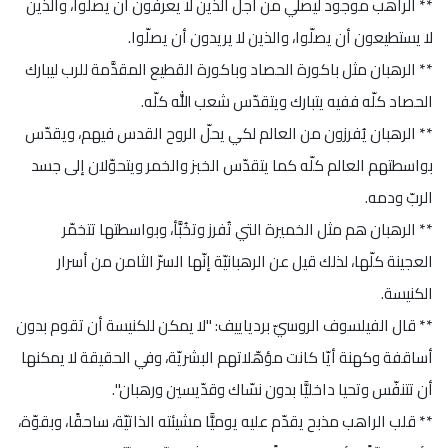
** الراهب موجود ليصلّي من أجل الذين لا يعرفون أن يصلّوا، والذين
لا يستطيعون أن يصلّوا، والذين لا يريدون أن يصلّوا.
** الرهبان مثل باكورة الحصاد وباكورة القطيع المقدَّمة للرب ليبارك
الحصاد كلّه ففيه يتبارك ويتقدّس شعب الله كلّه.
** الرهبان يُفرزون من العالم لكي يحلّ الروح القدس فيهم، ويقدّس
بواسطتهم العالم كلّه كما يتقدّس الخبز والخمر ويتحوّلان إلى جسد
الربّ ودمه.
** الرهبان هم مثل الخميرة التي تُفرز وتخُبَّأ، وبواسطتها تتخمّر
العجينة كلّها، لذلك قيل عن الرهبانيّة إنّها السرّ الثامن من أسرار
الكنيسة.
** قال الفيلسوف الروسيّ بردياييف: "لا يمكن للكنيسة أن تقوم بدون
أساقفة وكهنة أيّا كانت مؤهّلاتهم البشريّة، وفي الحقيقة لا يمكنها
أن تتنفّس وتحيا داخليًّا بدون نسّاك وقدّيسين ورهبان".
** قلب الراهب مذبح يقدّم عليه يوميًّا مشيئته الذاتيّة، ساحقًا، وبقوّة،