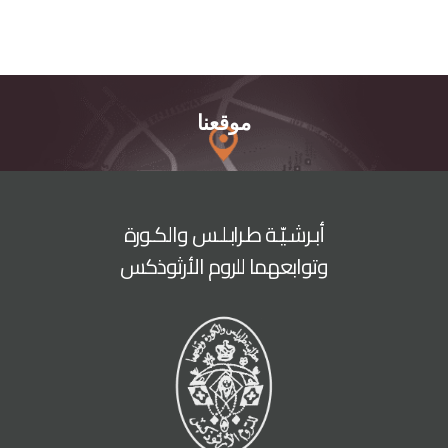
موقعنا
أبـرشـيّـة طـرابـلـس والكـورة
وتوابعهما للروم الأرثوذكس