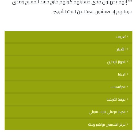
** إنّهم يجهلون مدى خسارتهم كونهم خارج جسد المسيح ومدى
حرمانهم إذ يعيشون بعيدًا عن البيت الأبويّ.
تعريف
الأديار
الجهاز الإداري
الرعايا
المؤسسات
جوقة الأبرشية
المركز الرعائي للتراث الابائي
مركز القديسين يواكيم وحنة