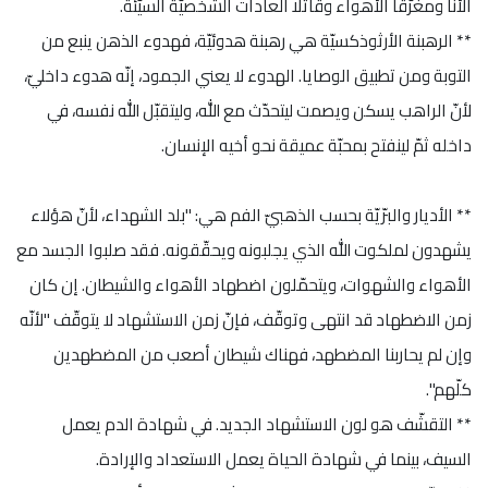
الأنا ومغرّقًا الأهواء وقاتلًا العادات الشخصيّة السيّئة.
** الرهبنة الأرثوذكسيّة هي رهبنة هدوئيّة، فهدوء الذهن ينبع من
التوبة ومن تطبيق الوصايا. الهدوء لا يعني الجمود، إنّه هدوء داخليّ،
لأنّ الراهب يسكن ويصمت ليتحدّث مع الله، وليتقبّل الله نفسه، في
داخله ثمّ لينفتح بمحبّة عميقة نحو أخيه الإنسان.
** الأديار والبرّيّة بحسب الذهبيّ الفم هي: "بلد الشهداء، لأنّ هؤلاء
يشهدون لملكوت الله الذي يجلبونه ويحقّقونه. فقد صلبوا الجسد مع
الأهواء والشهوات، ويتحمّلون اضطهاد الأهواء والشيطان. إن كان
زمن الاضطهاد قد انتهى وتوقّف، فإنّ زمن الاستشهاد لا يتوقّف "لأنّه
وإن لم يحاربنا المضطهد، فهناك شيطان أصعب من المضطهدين
كلّهم".
** التقشّف هو لون الاستشهاد الجديد. في شهادة الدم يعمل
السيف، بينما في شهادة الحياة يعمل الاستعداد والإرادة.