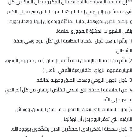
** إنّ فلسفة السعادة واللذّة يظلمان الفكر ويزيدان الشكّ في كلّ
شيء مقدّس وإلهيّ في إيماننا. وهذا يقود الناس بسرعة إلى الكفر
والإلحاد اللذين، بدورهما، يجلبنا المادّيّة ويدعوان إليها. وهذا، بدوره،
ينمّي الشهوات الحسّيّة (الفجور والمتعة).
1) يتألّم الراهب لأجل الخطايا العظيمة التي تذلّ الروح وهي رفقة
الشيطان.
2) يتألّم من لا مبالاة الإنسان تجاه أخيه الإنسان (دمار مفهوم الأسرة،
انهيار مفهوم الزواج، احتقار رهبة الله في الأهل..).
3) لأجل الجهل الروحيّ وهدف الخلق وجهله لخالقه.
4) من الفلسفة الحديثة التي تسعى لتخلّص الإنسان من كلّ ألم الذي
به نعود إلى الله.
5) يحزن للتسليات التي تبعث الاضطراب في فكر الإنسان، ووسائل
الترفيه التي تدمّر الروح بدل أن تهدّئها.
6) لأجل سطحيّة التفكير لدى المفكّرين الذين يشكّكون بوجود الله.