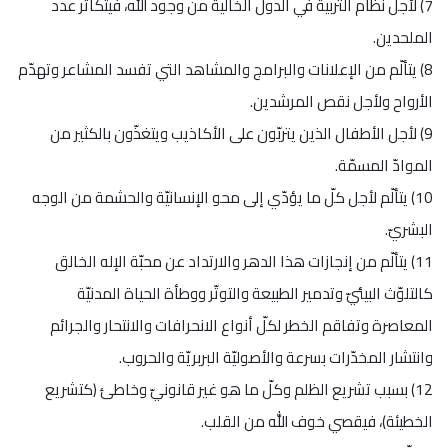
7) لأجل نظام التربية في الدول الخالية من وجود الله، فيتكاثر عدد
الملحدين.
8) يتألّم من الإعلانات والبرامج والمشاهد التي تفسد المشاعر وتهدّم
الأرواح ولأجل نقص المرشدين.
9) لأجل الأطفال الذين يتربّون على الأكاذيب ويتغذّون بالكثير من
الموادّ المسمّة.
10) يتألّم لأجل كلّ ما يؤدّي إلى محو الإنسانيّة والحشمة من الوجه
البشريّ.
11) يتألّم من إنجازات هذا الدهر والارتداد عن محبّة الإله الخالق
كالتلوّث البيئيّ وتدمير الطبيعة والتوتّر ووطأة الحياة المدنيّة
المعاصرة وتفاقم الخطر لكلّ أنواع الانحرافات والانتحار والجرائم
وانتشار المخدّرات بسرعة والأصوليّة البربريّة والحروب.
12) بسبب تشريع الظلم وكلّ ما هو غير قانونيّ وخاطئ (كتشريع
الخطيئة)، فيقصي خوف الله من القلب.