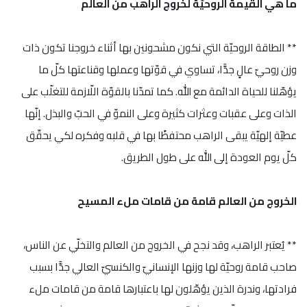
ما هي القيمة الروحيّة لخروج الراهب من العالم
** الطاقة الروحيّة التي نكون مشحونين بها أثناء خروجنا تكون ذات
وزن روحيّ عالٍ جدًّا، تساوي في قوّتها وعملها وقناعتها كلّ ما
يؤهّلنا للحياة الدائمة مع الله. كما تمدّنا بالقوّة اللّازمة للتغلّب على
الذات وعلى عقبات وعثرات كثيرة وعلى النموّ في الحبّ والبذل. إنّها
عطيّة إلهيّة يبقى الراهب محتفظًا بها في قلبه وفكره لكي يحقّق
كلّ يوم العودة إلى الله على طول الطريق.
الخروج من العالم قامة من قامات ملء المسيح
** يُعتبر الراهب، وقد نجح في الخروج من العالم والتخلّي عن الناس،
صاحب قامة روحيّة لها وزنها الإنسانيّ والكنسيّ العالي جدًّا بسبب
فرادتها، وندرة الذين يؤهّلون لها باعتبارها قامة من قامات ملء