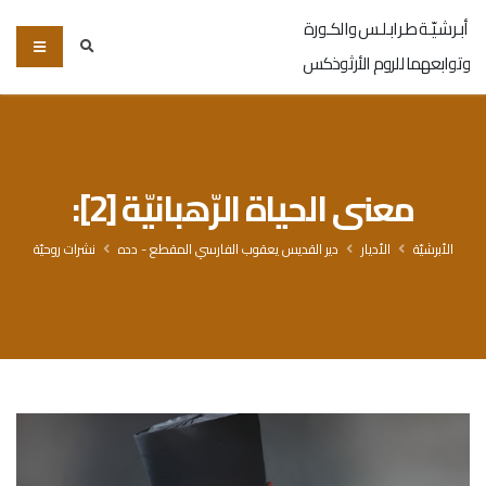
أبـرشـيّـة طـرابـلـس والكـورة
وتوابعهما للروم الأرثوذكس
معنى الحياة الرّهبانيّة [2]:
الأبرشيّة
الأديار
دير القديس يعقوب الفارسي المقطع - دده
نشرات روحيّة