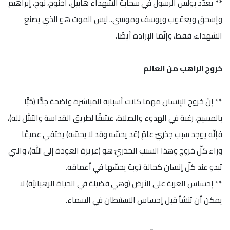
** يعدّد بولس الرسول في سحابة الشهداء هابيل، أخنوخ، نوح، إبراهيم
وإسحق ويعقوب ويوسف وموسى.. ليس الموت هو الذي يصنع
الشهداء، فقط، وإنّما الإرادة أيضًا.
خروج الراهب من العالم
** إنّ خروج الإنسان مهما كانت أسبابه المباشرة واضحة جدًّا (حُبًّا
بالمسيح، رغبة في الهدوء والصلاة، عشقًا لطريق القداسة والتبتّل لله)،
فإنّه يوجد سبب جذريّ عامّ (قد يحسّه وقد لا يحسّه) يختفي عميقًا
وراء كلّ خروج وهذا السبب الجذريّ هو (غريزة العودة إلى الله)، والتي
تبدو عند كلّ إنسان كحالة توبة يحسّها في أعماقه.
** إحساس الغربة على الأرض (وهي فضيلة في الحياة الرهبانيّة) لا
يمكن أن تنشأ قبل إحساس الاستيطان في السماء.