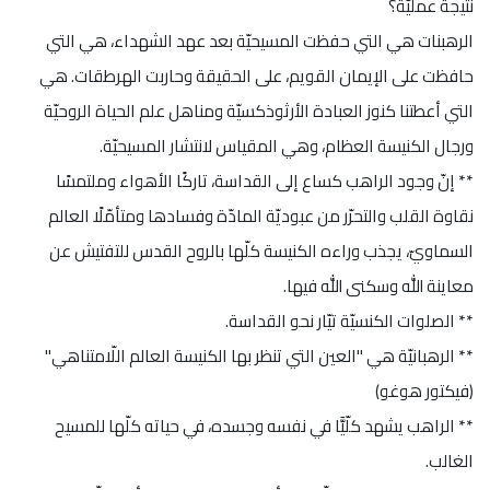
نتيجة عمليّة؟
الرهبنات هي التي حفظت المسيحيّة بعد عهد الشهداء، هي التي
حافظت على الإيمان القويم، على الحقيقة وحاربت الهرطقات. هي
التي أعطتنا كنوز العبادة الأرثوذكسيّة ومناهل علم الحياة الروحيّة
ورجال الكنيسة العظام، وهي المقياس لانتشار المسيحيّة.
** إنّ وجود الراهب كساع إلى القداسة، تاركًا الأهواء وملتمسًا
نقاوة القلب والتحرّر من عبوديّة المادّة وفسادها ومتأمّلًا العالم
السماويّ، يجذب وراءه الكنيسة كلّها بالروح القدس للتفتيش عن
معاينة الله وسكنى الله فيها.
** الصلوات الكنسيّة تيّار نحو القداسة.
** الرهبانيّة هي "العين التي تنظر بها الكنيسة العالم اللّامتناهي"
(فيكتور هوغو)
** الراهب يشهد كلّيًّا في نفسه وجسده، في حياته كلّها للمسيح
الغالب.