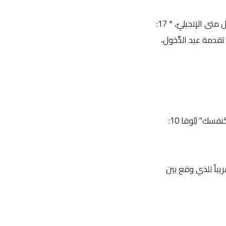
* 14: الرسول فيلبُّس، غريغوريوس بالاماس، * 15: الشُّهداء غورباس وصاموناس وأفيفس، بدء صوم الميلاد، * 16: الرَّسول متى الإنجيليّ، * 17:
ريوس العجائبيّ أسقُف قيصريَّة الجديدة، * 18: الشَّهيدان بلاطن ورومانس، * 19: النبيّ عوبديَّا، الشَهيد برلعام، * 20: تقدمة عيد الدَّخول،
ماذا أعمل لأرث الحياةَ الأبديّة؟ أجابَ الربّ يسوع: "أحبب الربّ إلهك من كلّ قلبك ومن كلّ نفسك ومن كلّ فكرك وقريبك كنفسك" (لوقا 10:
باً للذي وقع بين