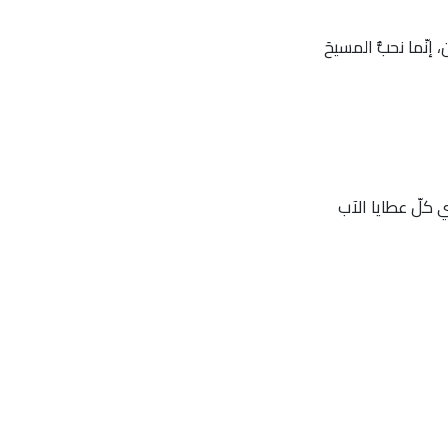
، إنّما نحبُّ المسيحَ
ي كلّ عطايا الآب