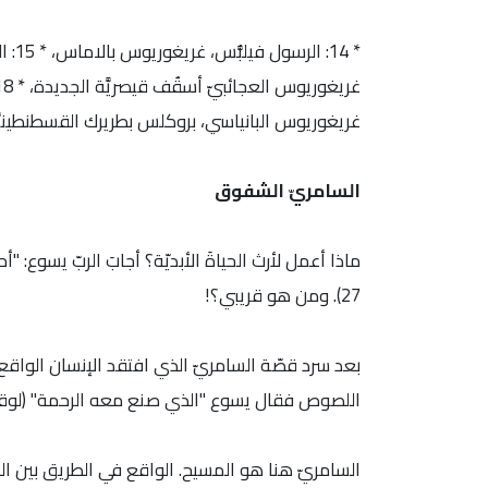
غريغوريوس البانياسي، بروكلس بطريرك القسطنطينيَّة
السامريّ الشفوق
27). ومن هو قريبي؟!
بعد سرد قصّة السامريّ الذي افتقد الإنسان الواق
اللصوص فقال يسوع "الذي صنع معه الرحمة" (لوقا 10: 37)
السامريّ هنا هو المسيح. الواقع في الطريق بين اللصوص ه