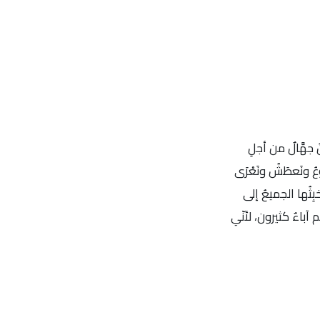
ُ جهَّالٌ من أجلِ
ُ ونَعطَشُ ونَعْرَى
خبِثُها الجميعُ إلى
 آباءٌ كثيرون، لأنّي