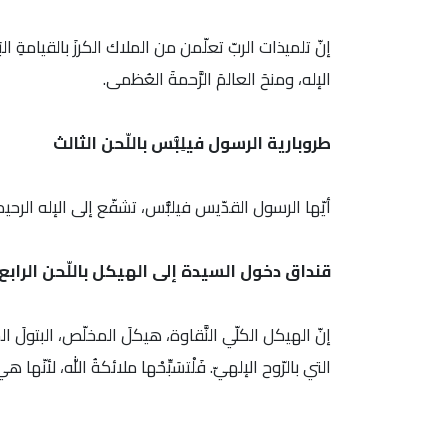
إنّ تلميذات الربّ تعلّمن من الملاك الكرزَ بالقيامةِ البَ
الإله، ومنحَ العالمَ الرَّحمةَ العُظمى.
طروبارية الرسول فيلِبُّس باللّحن الثالث
أيّها الرسول القدّيس فيلبُّس، تشفّع إلى الإله الرحيم
قنداق دخول السيدة إلى الهيكل باللّحن الرابع
إنّ الهيكل الكلّي النَّقاوة، هيكلَ المخلّص، البتولَ الخِدْرَ ا
التي بالرّوح الإلهيّ. فَلْتسَبِّحْها ملائكةُ الله، لأنّها هي 