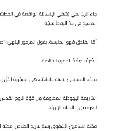
جاء الربّ لكي يَشفي الإنسانيّة الواقعة في الخطيئة، 
المسيحِ في سرّ الإفخارستيّة.
أمّا الفندق فهو الكنيسة. يقول المزمور الإلهيّ: "دهنتَ ب
الصِّرفُ صِفَةٌ للخمرةِ الخالصة.
محبّة المسيحيّ ليست عاطفيّة. هي موجَّهةٌ لكلّ 
الشريعة اليهوديّة المحرومةِ مِن قوّةِ الروح القدس، 
للعودة إلى الحياة الإلهيّة.
قصّة السامريّ الشفوق رسمٌ لتاريخ الخلاص. محبّة ال