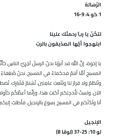
الرِّسَالة
1 كو 4: 9-16
لتكُنْ يا ربُّ رحمتُك علينا
ابتهجوا أيُّها الصِدّيقون بالربّ
يا إخوة، إنَّ الله قد أبرزَنا نحنُ الرسلَ آخِرِيْ الناسِ ك
المسيحِ أمَّا أنتمُ فحكماءُ في المسيح. نحنُ ضُعَفاءُ 
ونُلطَمُ ولا قرارَ لنا ونَتَعبُ عامِلين. نُشتمُ فَنُبارِك. 
الآن. ولستُ لأُخجِلكم أكتبُ هذا، وإنَّما أعظُكُم كأولاد
أنا ولَدْتُكم في المسيح يسوعَ بالإنجيل. فأطلبُ إليكم 
الإنجيل
لو 10: 25-37 (لوقا 8)