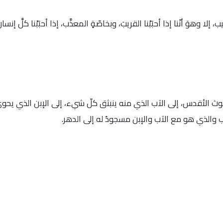
ا وهوَ أنّنا إذا أحبَبْنا القريبَ، وبخاصّةٍ المعذَّب، إذا أحبَبْنا كلَّ إنسان
 الثالوث الأقدس، إلى الآب الذي منه ينبثق كلّ شيء، إلى الإبن الذي يحو
ب والذي هو مع الآب والإبن مسجودٌ له إلى الدهر.