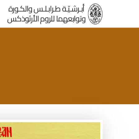
أبـرشـيّـة طـرابـلـس والكـورة
وتوابعهما للروم الأرثوذكس