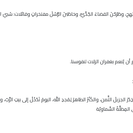
هج، وطَرَحْنَ القضاءَ الجّدِّيَّ، وخاطَبنَ الرُّسُلَ مفتخراتٍ وقائلات: سُبي
 أن يُنعم بغفران الزلات لنفوسنا.
لجزيلَ الثَّمن، والكَنْزَ الطاهرَ لِمَجدِ الله، اليومَ تَدْخُلُ إلى بيتِ الرَّبّ، و
المِظلَّةُ السَّماويّة