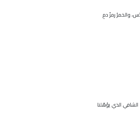
، والخمرُ رمزُ دمِ
 الشافي الذي يؤهّلنا