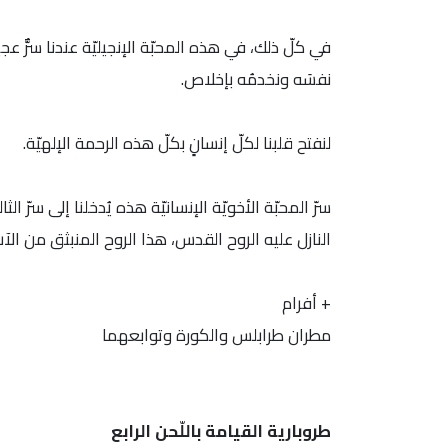
في كلّ ذلك، في هذه المحبّة الإنجيليّة عندنا سرٌّ عجيب، إل
نفسَه ونخدمُه بإخلاص.
لنفتح قلبنا لكلّ إنسانٍ بكلّ هذه الرحمة الإلهيّة.
سرّ المحبّة الأخويّة الإنسانيّة هذه يُدخلنا إلى سرّ
النازل عليه الروح القدس، هذا الروح المنبثق من الآ
+ أفرام
مطران طرابلس والكورة وتوابعهما
طروبارية القيامة باللّحن الرابع