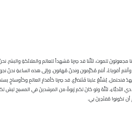
أنَّنا مجعولونَ للموت. لأنَّنا قد صِرنا مَشهداً للعالم والملائكةِ والبشر. نحن
وأنتم أقوياءُ. أنتم مُكرَّمون ونحنُ مُهانون. وإلى هذه الساعةِ نحنُ نجوع
نُضطهدُ فنحتمل. يُشنَّعُ علينا فَنَتضرَّع. قد صِرنا كأقذارِ العالمِ وكأوساخٍ يست
ي الأحبَّاءِ. لأنَّهُ ولو كانَ لكم رَبوةٌ من المرشدينَ في المسيح ليسَ لكم
أن تكونوا مُقتَدِينَ بي.