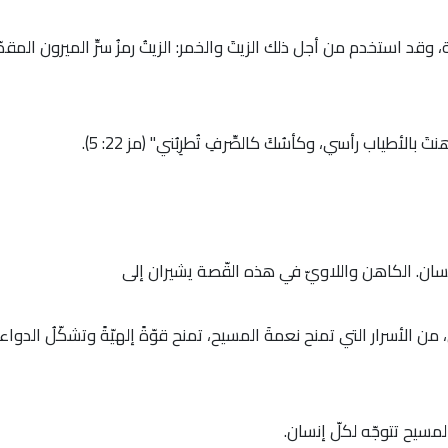
وقد استخدم من أجل ذلك الزيتَ والخمر: الزيتُ رمزُ سرِّ الميرون المقدّس
الأطياب رأسي، وكأسُكَ كالصِّرفِ تُطرِبُني" (مز 22: 5).
إنسان. الكاهن واللاويّ في هذه القّصة يشيران إلى
من الأسرار التي تمنح نعمةَ المسيح، تمنح قوّةً إلهيّةً وتشكّلُ الدواء
مسيح تتوجّه لكلّ إنسان.