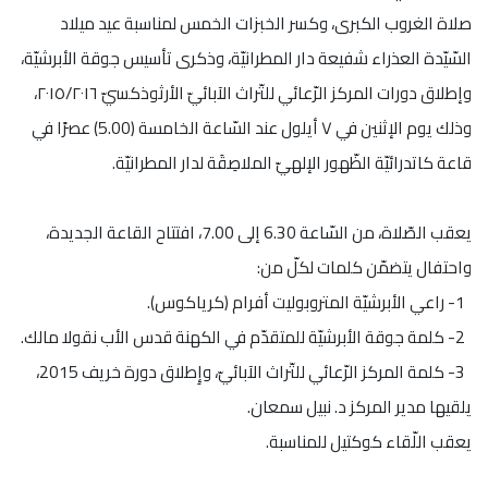
صلاة الغروب الكبرى، وكسر الخبزات الخمس لمناسبة عيد ميلاد
السّيّدة العذراء شفيعة دار المطرانيّة، وذكرى تأسيس جوقة الأبرشيّة،
وإطلاق دورات المركز الرّعائي للتّراث الآبائيّ الأرثوذكسيّ ٢٠١٥/٢٠١٦،
وذلك يوم الإثنين في ٧ أيلول عند السّاعة الخامسة (5.00) عصرًا في
قاعة كاتدرائيّة الظّهور الإلهيّ الملاصِقَة لدار المطرانيّة.
يعقب الصّلاة، من السّاعة 6.30 إلى 7.00، افتتاح القاعة الجديدة،
واحتفال يتضمّن كلمات لكلّ من:
1- راعي الأبرشيّة المتروبوليت أفرام (كرياكوس).
2- كلمة جوقة الأبرشيّة للمتقدّم في الكهنة قدس الأب نقولا مالك.
3- كلمة المركز الرّعائي للتّراث الآبائيّ، وإِطلاق دورة خريف 2015،
يلقيها مدير المركز د. نبيل سمعان.
يعقب اللّقاء كوكتيل للمناسبة.