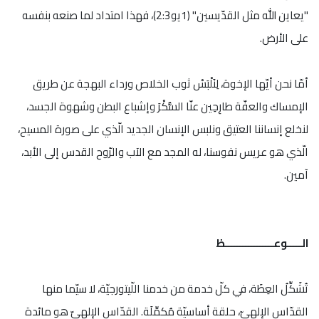
"يعاين الله مثل القدّيسين" (1يو2:3)، فهذا امتداد لما صنعه بنفسه
على الأرض.
أمّا نحن أيّها الإخوة، لِنَلْبَسْ ثوب الخلاص ورداء البهجة عن طريق
الإمساك والعفّة طارِحِين عنّا السُّكْرَ وإشباع البطن وشهوة الجسد،
لنخلع إنساننا العتيق ونلبس الإنسان الجديد الّذي على صورة المسيح،
الّذي هو عريس نفوسنا، له المجد مع الآب والرّوح القدس إلى الأبد،
آمين.
الـــــوعـــــــــــــــــظ
تُشَكِّلُ العِظَة، في كلّ خدمة من خدمنا اللّيتورجيّة، لا سيّما منها
القدّاس الإلهيّ، حلقة أساسيّة مُكمِّلَة. القدّاس الإلهيّ هو مائدة