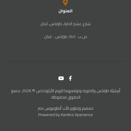
العنوان
شارع عشير الداية، طرابلس، لبنان
ص‭.‬ب. ‬345‭ ‬ طرابلس‭ - ‬لبنان
أبرشيّة طرابلس والكورة وتوابعهما للروم الأرثوذكس © 2026. جميع
الحقوق محفوظة.
تصميم وتطوير
الأب أنطونيوس نصر
Powered by
Kentico Xperience