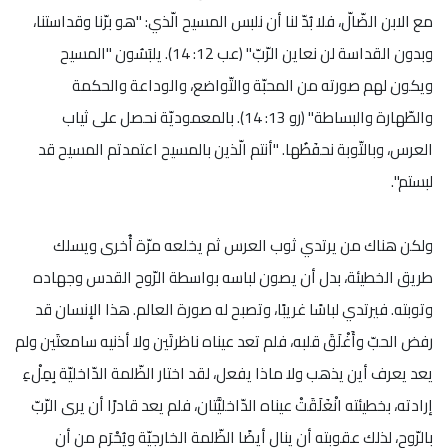
مع الابن الضّالّ، فلا بُدّ لنا أن نلبس المسيح الّذي: "هو برّنا وقداستنا،
وبدون القداسة لن نعاين الرّبّ" (عب 12: 14). يلبَسُون "المسيح
ويكون لهم صورته من المحبّة والتّواضع، والوداعة والحكمة
والطّهارة والبساطة" (رو 13: 14). بالمعموديّة نحصل على ثياب
العرس، وبالتّوبة نحفَظُها. "أنتم الّذين بالمسيح اعتمدتم المسيح قد
لبستم".
ولكن هناك من يرتدي ثوب العرس ثم يخلعه مرّة أُخرى ويسلك
طريق الخطيئة، بدل أن يصون لباسه بواسطة الرّوح القدس وجهاده
وتوبته. فيرتدي لباسًا غريبًا، وتصبح له صورة العالم. هذا الإنسان قد
رفض الحبّ وأَغْلَقَ قلبه، فلم تعد عيناه ناظرتَين ولا أذنيه سامعتَين ولم
يعد يعرف أين يذهب ولا ماذا يفعل، لقد اختار الظّلمة الدّاخليّة بِمِلْءِ
إرادته، بخطيئته انْغَلَقَتْ عيناه الدّاخليَّتان، فلم يعد قادرًا أن يرى الرّبّ
بالرّوح، لذلك عقوبته أن ينال أيضًا الظّلمة الخارجيّة ويُحْرَم من أن