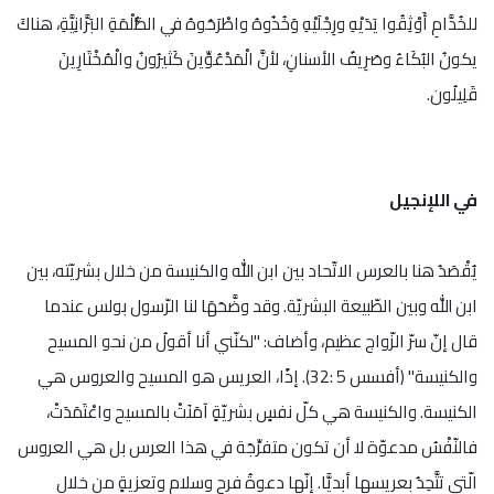
للخُدَّامِ أَوْثِقُوا يَدَيْهِ ورِجْلَيْهِ وَخُذُوهُ واطْرَحُوهُ في الظُّلْمَةِ البَرَّانِيَّةِ، هناكَ
يكونُ البُكَاءُ وصَرِيفُ الأسنانِ، لأنَّ الْمَدْعُوِّينَ كَثيرُونُ والْمُخْتَارِينَ
قَلِيلُون.
في اللإنجيل
يُقْصَدُ هنا بالعرس الاتّحاد بين ابن الله والكنيسة من خلال بشريّته، بين
ابن الله وبين الطّبيعة البشريّة. وقد وضَّحَهَا لنا الرّسول بولس عندما
قال إنّ سرّ الزّواج عظيم، وأضاف: "لكنّني أنا أقولُ من نحو المسيح
والكنيسة" (أفسس 5 :32). إذًا، العريس هو المسيح والعروس هي
الكنيسة. والكنيسة هي كلّ نفسٍ بشريّةٍ آمَنَتْ بالمسيح واعْتَمَدَتْ،
فالنّفْسُ مدعوّة لا أن تكون متفرِّجَة في هذا العرس بل هي العروس
الّتي تتَّحِدُ بعريسها أبديًّا. إنّها دعوةُ فرحٍ وسلامٍ وتعزيةٍ من خلال