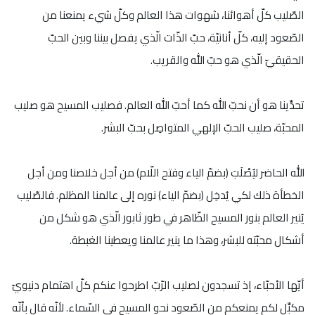
الصّليب كلّ أهوائنا، شهوات هذا العالم وكلّ شيء يمنعنا من
الصّعود إليه، كلّ أنانيّة، حبّ الذّات الّذي يفصل بيننا وبين الحبّ
الحقيقيّ الّذي هو حبّ الله والقريب.
تحدِّينا هو أن نحبّ الله كما أحبّ الله العالم. فصليب المسيح هو صليب
المحبّة، صليب الحبّ الإلهي المتواصِل بحبّ البشر.
الله الحاضر ليُصْلَبَ (بضمّ الياء وفتح اللّام) من أجل خلاصنا ومن أجل
الخطأة ذلك لكي يُدخِل (بضمّ الياء) نوره إلى عالمنا المظلم. فالصّليب
يُنير العالم بنور المسيح الظّاهر في طور ثابور الّذي هو شكل من
أشكال محبّته للبشر، وهذا ما ينير عالمنا ويعطينا الغبطة.
أيّها الأحبّاء، إذ تسجدون لصليب الرّبّ اطرحوا عنكم كلّ اهتمام دنيويّ
مكبِّل لكم يمنعكم من الصّعود نحو المسيح في السّماء. لأنّه قال بأنّه