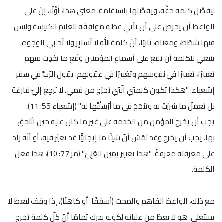
ليفصِّل كلمة حقِّه، ويفصِّلها باستقامة. معنى هذا، أوَّلًا، إنّ على
الواعظ أن يحرص على أن تأتي عظته موافِقَة لتعليم الكنيسة وليس
فيها شَطَط، ومعناه، ثانيًا، أنّ كلمة الله لا تُسايِر ولا تُحابي الوجوه.
ينبغي للكلمة أن تقع على أسماع المؤمنين وَقْع ما يُحْدِث فيهم
تغييرًا، تغييرًا في نفوسهم وتغييرًا في عقولهم. يقول الرّبُّ في سفر
إشعياء: "هكذا تكون كلمتي الّتي تخرُج من فمي. لا ترجِع إليّ فارغة
بل تعمَلُ ما سُرِرْتُ به وتنجَحُ في ما أَرْسَلْتُهَا له" (إشعياء 55: 11).
يجب أن يخرج المؤمن من الخدمة على غير ما كان عليه حين الْتَحَقَ
بها. يجب أن يخرج وقد لَمَسَ أنّ شيئًا ما إيجابيًّا قد تغيّر فيه، أو أنّه زاد
على معرفته معرفةً. "هذا تغيير يمين العَلِيّ" (مز 77: 10)، هذا فعل
الكلمة.
مع ذلك، الواعظ الفاهم والمحبّ (أسقفًا أو كاهنًا)، إذا وقف ليعظ لا
يستعلي. هو لا يعظ من عليائه لكونه يدرك تمامًا أنّ كلّ كلمة تخرج