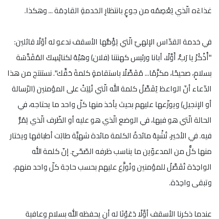
غذاءَه الّذي يَعْصِمُه من جوعٍ بانتظارِ الخدمةِ القادِمَة ... وهكذا.
في خدمة القدّاس الإلهيّ الّتي يَؤُمُّها الأسقف ندعو له أوّلًا قائلين:
"أُذْكُرْ يا رَبُّ، أَوَّلًا، أبانا ورئيس كهنتنا (فلان) وهَبْهُ لكنائِسِكَ المُقَدَّسَة
بسلامٍ، صحيحًا، مكرَّمًا... مُفَصِّلًا باستقامةٍ كلمةَ حَقِّك". نستنتج من هذا
الدّعاء أنّ الواعظ يُفَصِّلُ كلمة الله الّتي تُلِيَتْ على المؤمنين (الرّسالة
أو الإنجيل) ويوزّعها عليهم بحيث يأخذ منها كلّ واحد ما يحتاجه، في
الحالة الّتي هو فيها، في الوضع الّذي هو عليه أو الظّرف الّذي يَمُرُّ
فيه. في الأخير، تُشْبِهُ مائدةُ الكلمة مائدة شهيَّة طابَت أطباقها ويختار
منها كلٌّ من المدعوّين ما يناسب ظرفه الصّحّيّ. إنّ كلمة الله
الواحِدَة تُفَصَّلُ للمؤمنين وتُوزَّع عليهم بحسب حاجة كلّ واحد منهم،
وتبقى واحِدَة.
عندما ذكرنا الأسقف أوَّلًا دَعَوْنَا له أن يحفظه الله بسلام وعافية