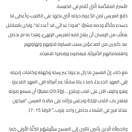
الأسرار المقدَّسَة الّتي تُقام في الكنيسة.
دَفَعَ العريس ثمن الدّعوة حياته الّتي بذلها على الصّليب، وأعطى لنا
جسده مأكَلًا ودمه مشرَبًا. "هوذا غدائي قد أعددته"، ولكن بالمقابل
يتطلّب من الإنسان أن يفتح قلبه للعريس الإلهيّ، وهذا ما لم يحصل
عند كثيرين من المدعوّين بسبب قساوة قلوبهم وتهاونهم
واهتماماتهم الدّنيويّة. فرفضوه ورفضوا تلاميذه.
مع ذلك، إنّ المسيح ما زال يدعونا عبر رسله وكهنته وكلمات إنجيله
(في العهد الجديد)، كما دعانا سابقًا عبر أنبيائه (في العهد القديم)،
وهو واقِف الآن على الباب ويقرَع ... (رؤ20:3) منتظِرًا أن نسمع صوته
فنفتح باب القلب ليَلِجَهُ ونجلس وإيّاه على مائدة العرس. "فيكون
عندئذ فرح في السّماء بخاطئ واحد يتوب..." (لوقا 15 : 7).
والخطأة الّذين يأتون تائبين إلى المسيح سيُلْبِسُهُم الحُلَّةَ الأُولى كما