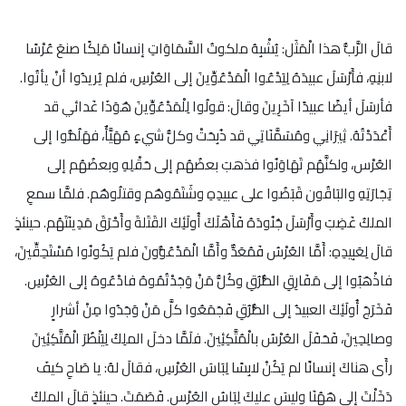
قالَ الرَّبُّ هذا الْمَثَل: يُشْبِهُ ملكوتُ السَّمَاوَاتِ إنسانًا مَلِكًا صنعَ عُرْسًا
لابنِهِ، فأَرْسَلَ عبيدَهُ لِيَدْعُوا الْمَدْعُوِّينَ إلى العُرْسِ، فلم يُريدُوا أنْ يأتُوا.
فأرسَلَ أيضًا عبيدًا آخَرِينَ وقالَ: قولُوا لِلْمَدْعُوِّينَ هُوَذَا غَدائي قد
أَعْدَدْتُهُ. ثِيرَانِي ومُسَمَّنَاتِي قد ذُبِحَتْ وكلُّ شيءٍ مُهَيَّأٌ، فهَلُمُّوا إلى
العُرْس، ولكنَّهُم تَهَاوَنُوا فذهبَ بعضُهُم إلى حَقْلِهِ وبعضُهُم إلى
تِجَارَتِهِ والبَاقُون قَبَضُوا على عبيدِهِ وشَتَمُوهُم وقتلُوهُم. فلمَّا سمعِ
الملكُ غَضِبَ وأَرْسَلَ جُنُودَهُ فَأَهْلَكَ أُولَئِكَ القَتَلةَ وأَحْرَقَ مَدِينَتَهُم. حينئذٍ
قالَ لِعَبِيدِهِ: أَمَّا العُرْسُ فَمُعَدٌّ وأَمَّا الْمَدْعُوُّونَ فلم يَكُونُوا مُسْتَحِقِّينَ،
فاذْهَبُوا إلى مَفَارِقِ الطُّرُقِ وكُلُّ مَنْ وَجَدْتُمُوهُ فادْعُوهُ إلى العُرْسِ.
فَخَرَجَ أُولَئِكَ العبيدُ إلى الطُّرُقِ فَجَمَعُوا كلَّ مَنْ وَجَدُوا مِنْ أشرارٍ
وصالِحِينَ، فَحَفَلَ العُرْسُ بالْمُتَّكِئِينَ. فلَمَّا دخلَ الملِكُ لِيَنْظُرَ الْمُتَّكِئِينَ
رأَى هناكَ إنسانًا لم يَكُنْ لابِسًا لِبَاسَ العُرْسِ، فقالَ لهُ: يا صَاحِ كيفَ
دَخَلْتَ إلى هَهُنَا وليسَ عليكَ لِبَاسُ العُرْس. فَصَمَتَ. حينئذٍ قالَ الملكُ