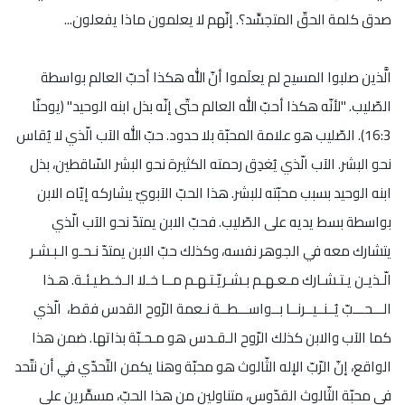
صدق كلمة الحقّ المتجسِّد؟. إنّهم لا يعلمون ماذا يفعلون...
الَّذين صلبوا المسيح لم يعلَموا أنّ الله هكذا أحبّ العالم بواسطة
الصّليب. "لأنّه هكذا أحبّ الله العالم حتّى إنّه بذل ابنه الوحيد" (يوحنّا
16:3). الصّليب هو علامة المحبّة بلا حدود. حبّ الله الآب الّذي لا يُقاس
نحو البشر. الآب الّذي يُغدِق رحمته الكثيرة نحو البشر السّاقطين، بذل
ابنه الوحيد بسبب محبّته للبشر. هذا الحبّ الآبويّ يشاركه إيّاه الابن
بواسطة بسط يديه على الصّليب. فحبّ الابن يمتدّ نحو الآب الّذي
يتشارك معه في الجوهر نفسه، وكذلك حبّ الابن يمتدّ نـحـو الـبـشـر
الّـذيـن يـتـشـارك مـعـهـم بـشـريّـتـهـم مــا خـلا الـخـطـيـئـة. هـذا
الـــحـــبّ يُــنــيــرنــا بــواســـطــة نـعمة الرّوح القدس فقط،
الّذي
كما الآب والابن كذلك الرّوح الـقـدس هو مـحـبّة بذاتها. ضمن هذا
الواقع، إنّ الرّبّ الإله الثّالوث هو محبّة وهنا يكمن التّحدّي في أن نتّحد
في محبّة الثّالوث القدّوس، متناولين من هذا الحبّ، مسمِّرين على