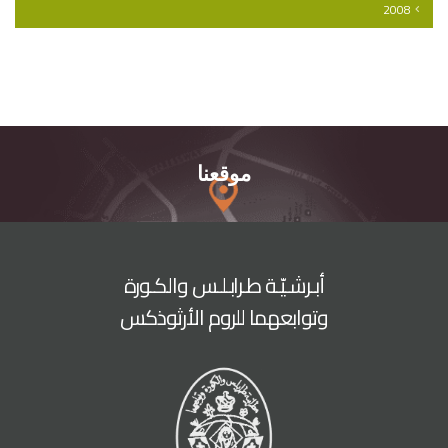
2008
موقعنا
أبـرشـيّـة طـرابـلـس والكـورة
وتوابعهما للروم الأرثوذكس