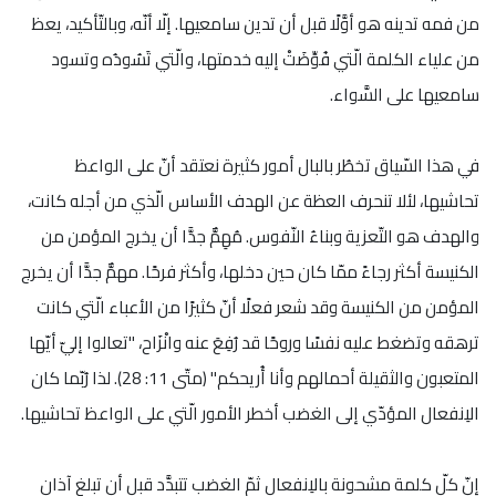
من فمه تدينه هو أوَّلًا قبل أن تدين سامعيها. إلّا أنّه، وبالتّأكيد، يعظ
من علياء الكلمة الّتي فُوِّضَتْ إليه خدمتها، والّتي تَسُودُه وتسود
سامعيها على السَّواء.
في هذا السّياق تخطُر بالبال أمور كثيرة نعتقد أنّ على الواعظ
تحاشيها، لئلا تنحرف العظة عن الهدف الأساس الّذي من أجله كانت،
والهدف هو التّعزية وبناءُ النّفوس. مُهِمٌّ جدًّا أن يخرج المؤمن من
الكنيسة أكثر رجاءً ممّا كان حين دخلها، وأكثر فرحًا. مهمٌّ جدًّا أن يخرج
المؤمن من الكنيسة وقد شعر فعلًا أنّ كثيرًا من الأعباء الّتي كانت
ترهقه وتضغط عليه نفسًا وروحًا قد رُفِعَ عنه وانْزَاح، "تعالوا إليّ أيّها
المتعبون والثقيلة أحمالهم وأنا أُريحكم" (متّى 11: 28). لذا رُبّما كان
الاِنفعال المؤدّي إلى الغضب أخطر الأمور الّتي على الواعظ تحاشيها.
إنّ كلّ كلمة مشحونة بالاِنفعال ثمّ الغضب تتبدَّد قبل أن تبلغ آذان