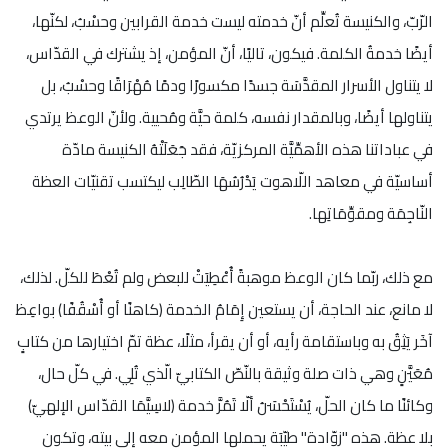
الرّبّ، والكنيسة تُعلِّم أنّ خدمته ليست خدمة القرابين وحسْبُ، لكنّها،
أيضًا خدمةُ الكلمة. فيكون، تاليًا، أنّ المؤمن، إذ يشترك في القدّاس،
لا يتناول الأسرار المقدَّسَة جسدًا مكسورًا ودمًا مُهْرَاقًا وحسْبُ، بل
يتناولها أيضًا، وبالمقدار نفسه، كلمة حيَّة ومُحيية. ولأنّ الوعظ يرتدي
في عباداتنا هذه الأهمِّيَّة المركزيّة، فقد جَعَلَتْهُ الكنيسة مادّة
أساسيّة في معاهد اللّاهوت يَدْرُسُهَا الطّالِب ليكتسب تقنيّات العظة
النّاجِمَة ومقوِّمَاتِها.
مع ذلك، ربّما كان الوعظ موهبةً أُعْطِيَتْ للبعض ولم تُعْطَ للكلّ. لذلك،
لا مانع، عند الحاجة، أن يستعين إِمَامُ الخدمة (كاهنًا أو أُسْقُفًا) بواعِظ
آخَر يَثِقُ به وباستقامة رأيه، أو أن يقرأ، مثلًا، عظة تمّ اختيارها من كتابٍ
مُعَيَّنٍ وهي ذات صلة وثيقة بالنّصّ الكتابيّ الّذي تُلِي. في كلّ حال،
وكائنًا ما كان الحلّ، يُسْتَحْسَنُ ألّا تَمُرَّ خدمة (لاسِيَّمَا القدّاس الإلهيّ)
بلا عظة. هذه "زوّادة" طيّبَة يحملها المؤمن معه إلى بيته، وتكون