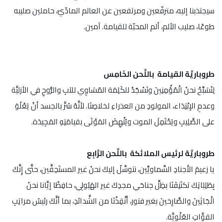
سيجتذبنا إليه، مترفّعين ومرتفعين عن العالم المادّيّ، حاملين صليبه
طوعًا، صليب الألم، ألم المحبّة للقيامة. آمين.
طروباريَّة القيامة باللَّحن الخَامِس
لِنُسَبِّحْ نحنُ الْمُؤْمِنِينَ ونَسْجُدْ للكَلِمَة المُسَاوِي للآبِ والرُّوحِ في الأزليَّة
وعدمِ الإبْتِدَاء، المولودِ من العذراءِ لخلاصِنَا. لأنَّهُ سُرَّ بالجسد أنْ يَعْلُوَ
على الصَّلِيبِ ويَحْتَمِلَ الموت ويُنْهِضَ المَوْتَى بقيامَتِهِ المَجِيدَة.
طروباريَّة لرئيس الملائكة باللَّحن الرَّابِع
يا زعيمَ الأَجنادِ السَّماويِّين، نتوسَّلُ إليكَ نحنُ غير المستَحِقِّين، حتَّى إِنَّكَ
بِطَلِبَاتِكَ تكتَنِفَنَا بظِلِّ جناحَي مجدِكَ غير الهَيُولِي، حافِظًا إيَّانا نحنُ
الْجَاثِينَ والصَّارِخينَ بغير فتور، أَنْقِذْنَا من الشَّدائدِ، بما أنَّكَ رئيسُ مراتِبِ
القوَّاتِ العُلْوِيَّة.