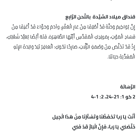
قنداق ميلاد السَّيِّدة باللَّحن الرَّابِع
إِنَّ يُوَاكِيمَ وَحَنَّةَ قَدْ أُطْلِقَا مِنْ عَارِ الْعُقْرِ، وآدَمَ وَحَوَّاءَ قَدْ أُعْتِقَا مِنْ
فَسَادِ الْمَوْتِ، بِمَولِدِكِ الْمُقَدَّسِ أَيَّتُهَا الطَّاهِرَة. فَلَهُ أَيْضًا يُعَيِّدُ شَعْبُكِ،
إِذْ قَدْ تَخَلَّصَ مِنْ وَصْمَةِ الزَّلَّاتِ، صَارِخًا نَحْوَكِ: اَلْعَاقِرُ تَلِدُ وَالِدَةَ الإِلَهِ
الْمُغَذِّيَةَ حَيَاتَنَا.
الرِّسَالَة
2 كو 1: 21-24، 2: 1-4
أَنْتَ يَا رَبُّ تَحْفَظُنَا وَتَسْتُرُنَا مِنْ هَذَا الْجِيل
خَلِّصْنِي يَا رَبُّ، فَإِنَّ الْبَارَّ قَدْ فَنِي