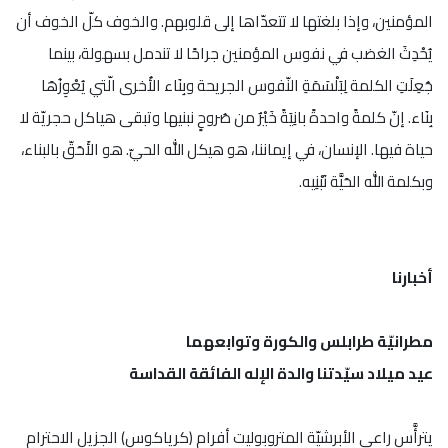
المؤمنين، وإذا بلغتها لا تتعدّاها إلى قلوبهم. والخوف كلّ الخوف أن
يُحْدِثَ الغضب في نفوس المؤمنين جراحًا لا تندمل بسهولة، بينما
جُعِلَتِ الكلمة لِبَلْسَمَةِ النّفوس الجريحة وبِنَاء الأُخرى الّتي يُعْوِزُهَا
بِنَاء. إنّ كلمةً واحدةً بانِيَةً خَيْرٌ من صُروحٍ نبنيها وتبقى هياكل حجريّة لا
حياة فيها. الإنسان، في إيماننا، هو هيكل الله الحيّ. هو الأَحَقّ بالبناء،
وبكلمة الله الحَيَّة نَبْنِيه.
أخبارنا
مطرانيّة طرابلس والكورة وتوابعهما
عيد ميلاد سيّدتنا والدة الإله الفائقة القداسة
يترأَّس راعي الأبرشيّة المتروبوليت أفرام (كرياكوس) الجزيل الاحترام