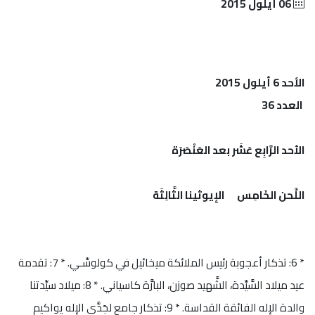
06 أيلول 2015
الأحد 6 أيلول 2015
العدد 36
الأحد الرَّابِع عَشَر بعد العَنْصَرَة
اللَّحن الخَامِس الإيوثينا الثَّالِثَة
* 6: تذكار أعجوبة رئيس الملائكة ميخائيل في كولوسِّـي. * 7: تقدمة
عيد ميلاد السَّيِّدة، الشَّهيد صوزن، البارَّة كاسياني. * 8: ميلاد سيِّدتنا
والدة الإله الفائقة القداسة. * 9: تذكار جامع لجَدَّي الإله يواكيم