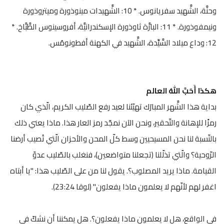
وحنَّة، الشَّهيد سفريانوس. * 10: الشَّهيدات مينوذورة وميتروذورة
ونيمفوذورة. * 11: البارَّة ثاوذورة الإسكندرانيَّة، أفروسينوس الطَّبَّاخ. *
12: وداع ميلاد السَّيِّدة، الشَّهيد في الكهنة أفطونومُس.
هكذا أَحَبَّ اللهُ العالم
بداية هذا الشَّهر المبارَك تهيّئنا لعيد رفع الصّليب الكريم، الّذي كان
رمزًا للإهانة والتّحقير، ونحن الآن نمجّد رمز العار هذا. ماذا يعني ذلك
بالنّسبة لنا نحن المسيحيين وسط كلّ المحن والأحزان الّتي تُصيب أرضنا
الرّوحية؟ والّتي تذلّلنا (تجعلنا متواضعين)، فنغلب بالصّليب عدوّ
القيامة. ماذا يريد المصلوب؟. يقول لنا من على الصّليب هذا: "يا أبتاه
اغفر لهم لأنّهم لا يعلمون ماذا يفعلون" (لوقا 23:24).
في الواقع، هل لا يعلمون ماذا يفعلون؟. هل يمكننا أن نشكّ في