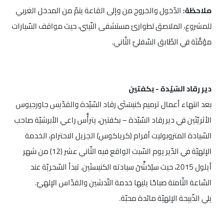
ملاحظة:
الدّخول والخروج من وإلى القاعة يتمّ من المدخل الغربي
للمشروع، الملاصق لطوارئ مستشفى النّيني، حيث مواقف السّيارات
مؤمَّنَة في الطّابق السّفليّ الثّاني.
دير رقاد السّيّدة - بكفتين
بعد انتهاء أعمال ترميم كنيسَتَي رقاد السّيّدة والقدّيس جاورجيوس
الأثريّتَين في دير رقاد السّيّدة – بكفتين، يترأَّس راعي الأبرشيّة صاحب
السّيادة المتروبوليت أفرام (كرياكوس) الجزيل الاحترام، الخدمة
الإلهيّة في الدّير يوم السّبت الواقع فيه الثّاني عشر (12) من شهر
أيلول 2015، حيث سيُدَشِّنُ سيادته الكنيستَين. تبدأ السّحريّة عند
السّاعة الثّامنة صباحًا يليها خدمة التّدشين والقدّاس الإلهيّ.
يلي الذّبيحة الإلهيّة مائدة محبّة.