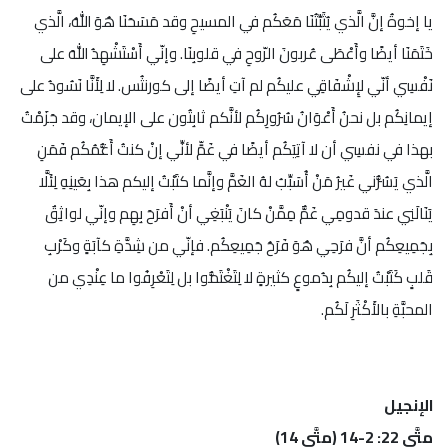
يا إخوةُ إنَّ الَّذي يُثَبِّتُنَا مَعَكُم في المسيحِ وقد مَسَحَنَا هُوَ اللهُ، الَّذي
خَتَمَنَا أيضًا وأَعْطَى عُربونَ الرّوحِ في قلوبِنَا. وإنّي أَسْتَشْهِدُ اللهَ على
نَفْسِي أنّي لإِشْفَاقِي عليكُم لم آتِ أيضًا إلى كورنثُس. لا لِأَنَّا نَسُودُ على
إيمانِكُم بل نحنُ أَعْوَانُ سُرُورِكُم لأنَّكم ثابِتُون على الإيمان، وقد جَزَمْتُ
بهذا في نفسِي أن لا آتِيَكُم أيضًا في غَمٍّ لأنِّي إنْ كنتُ أَغُّمُكُم فَمَنِ
الَّذي يَسُرُّني غَيرُ مَنْ أُسَبِّبُ لهُ الغَمَّ وإنَّما كتَبْتُ إليكم هذا بِعَينِهِ لِئَلَّا
يَنَالَنِي عندَ قدومِي غَمٌّ مِمَّنْ كانَ يَنْبَغِي أنْ أَفرَحَ بِهِم وإنّي لواثِقٌ
بِجَمِيعِكُم أنَّ فرَحِي هُوَ فَرَحُ جَمِيعِكُم. فإنّي من شِدَّةِ كآبَةٍ وكَرْبِ
قَلبٍ كَتَبْتُ إليكُم بِدُموعٍ كثيرةٍ لا لِتَغْتَمُّوا بل لِتَعْرِفُوا ما عِنْدِي من
المحبَّةِ بالأَكْثَرِ لَكُم.
الإنجيل
متَّى 22: 2-14 (متَّى 14)